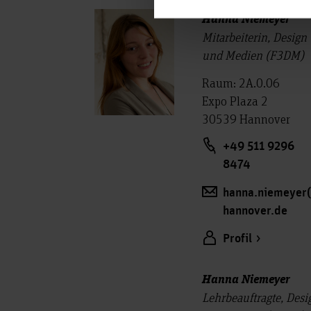
Hanna Niemeyer
Mitarbeiterin, Design
und Medien (F3DM)
Raum: 2A.0.06
Expo Plaza 2
30539 Hannover
+49 511 9296
8474
hanna.niemeyer(
hannover.de
Profil
Hanna Niemeyer
Lehrbeauftragte, Desi