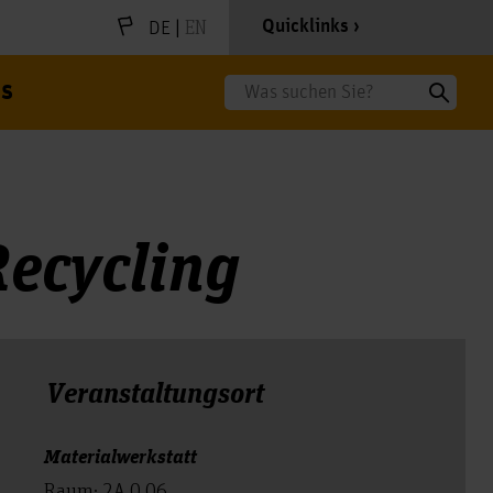
|
EN
Quicklinks
DE
s
Suche
ecycling
Veranstal­tungs­ort
Materialwerkstatt
Raum: 2A.0.06