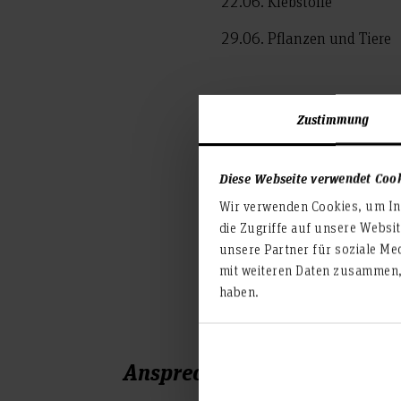
22.06. Klebstoffe
29.06. Pflanzen und Tiere
Die Veranstaltungen sind of
Zustimmung
ist nicht erforderlich.
Diese Webseite verwendet Coo
Schaut gerne vorbei!
Wir verwenden Cookies, um Inh
die Zugriffe auf unsere Websi
unsere Partner für soziale Me
mit weiteren Daten zusammen, 
Teilen
haben.
Ansprechperson: