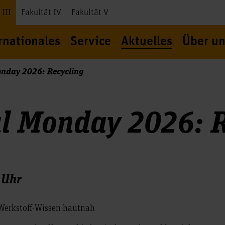
 III
Fakultät IV
Fakultät V
rnationales
Service
Aktuelles
Über un
nday 2026: Recycling
l Monday 2026: R
 Uhr
 Werkstoff-Wissen hautnah