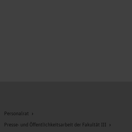
Zum Seitenanfang
Personalrat
Presse- und Öffentlichkeitsarbeit der Fakultät III