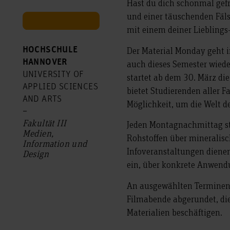
Hast du dich schonmal gef
und einer täuschenden Fäl
mit einem deiner Liebling
Der Material Monday geht i
HOCHSCHULE
HANNOVER
auch dieses Semester wiede
UNIVERSITY OF
startet ab dem 30. März di
APPLIED SCIENCES
bietet Studierenden aller 
AND ARTS
Möglichkeit, um die Welt d
–
Fakultät III
Jeden Montagnachmittag st
Medien,
Rohstoffen über mineralisc
Information und
Infoveranstaltungen dienen
Design
ein, über konkrete Anwend
An ausgewählten Terminen 
Filmabende abgerundet, die
Materialien beschäftigen.