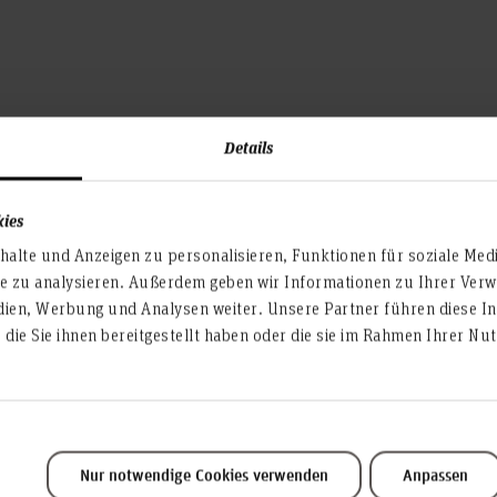
fen für alle Interessierten. Eine vorherige Anmeldung
Details
kies
alte und Anzeigen zu personalisieren, Funktionen für soziale Med
te zu analysieren. Außerdem geben wir Informationen zu Ihrer Ve
dien, Werbung und Analysen weiter. Unsere Partner führen diese I
die Sie ihnen bereitgestellt haben oder die sie im Rahmen Ihrer N
Nur notwendige Cookies verwenden
Anpassen