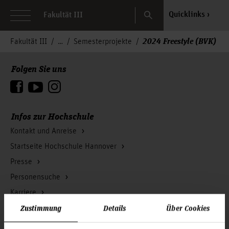
Search
Quicklinks
Fakultät III
2024 Freestyle (BVK)
Fakultät III
Semesterprojekte
Folgen Sie uns
Zum Seitenanfang
Infos zur Hochschule
Kontakt und Anreise
Startseite Hochschule Hannover
Presse
Personensuche
Karriere
Zustimmung
Details
Über Cookies
Service & Organisation