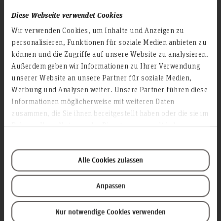
Akademische Angelegenheiten
Diese Webseite verwendet Cookies
Bibliothek
Wir verwenden Cookies, um Inhalte und Anzeigen zu
Campusmanagement
personalisieren, Funktionen für soziale Medien anbieten zu
Datenschutz
können und die Zugriffe auf unsere Website zu analysieren.
Außerdem geben wir Informationen zu Ihrer Verwendung
Finanzmanagement
unserer Website an unsere Partner für soziale Medien,
Forschung und Entwicklung
Werbung und Analysen weiter. Unsere Partner führen diese
Gebäudemanagement
Informationen möglicherweise mit weiteren Daten
Geschäftsstelle Präsidium
zusammen, die Sie ihnen bereitgestellt haben oder die sie im
Rahmen Ihrer Nutzung der Dienste gesammelt haben.
Hochschul-IT
Hochschulrat
Personal
Alle Cookies zulassen
Personalrat
Presse- und Öffentlichkeitsarbeit der Fakultät III
Anpassen
Präsidium
Nur notwendige Cookies verwenden
Schwerbehindertenvertretung