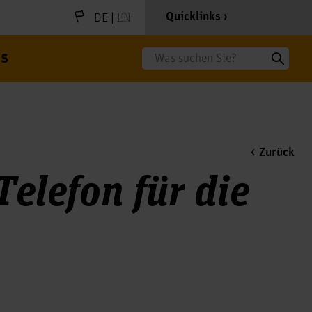
|
EN
Quicklinks
DE
s
Suche
Zurück
elefon für die