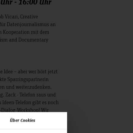
Uhr - 16:00 Uhr
b Vicari, Creative
 für Datenjournalismus an
n Kooperation mit dem
lism and Documentary
e Idee – aber wer hört jetzt
ekte Sparringspartnerin
ren und weiterzudenken.
g. Zack - Telefon raus und
s Ideen-Telefon gibt es noch
-Dialog-Workshop! Wir
ne KI-Hotline für alle
Über Cookies
en – eine KI-