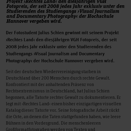
Projekt ›Rechtes Land‹ den diesjährigen VGH
Fotopreis, der seit 2008 jedes Jahr exklusiv unter den
Studierenden des Studiengangs ›Visual Journalism
and Documentary Photography‹ der Hochschule
Hannover vergeben wird.
Der Fotostudent Julius Schien gewinnt mit seinem Projekt
›Rechtes Land‹ den diesjährigen VGH Fotopreis, der seit
2008 jedes Jahr exklusiv unter den Studierenden des
Studiengangs ›Visual Journalism and Documentary
Photography‹ der Hochschule Hannover vergeben wird.
Seit der deutschen Wiedervereinigung starben in
Deutschland über 200 Menschen durch rechte Gewalt.
Konfrontiert mit der anhaltenden Präsenz von
Rechtsextremismus in Deutschland, hat Julius Schien
begonnen, alle Tatorte rechter Gewalt zu dokumentieren. Er
legt mit ›Rechtes Land‹ einen bisher einzigartigen visuellen
Katalog dieser Tatorte vor. Seine fotografische Arbeit rückt
die Orte, an denen die Taten stattgefunden haben, wie leere
Bühnen in den Vordergrund. Die menschenleeren
Großformatfotografien werden von Texten und