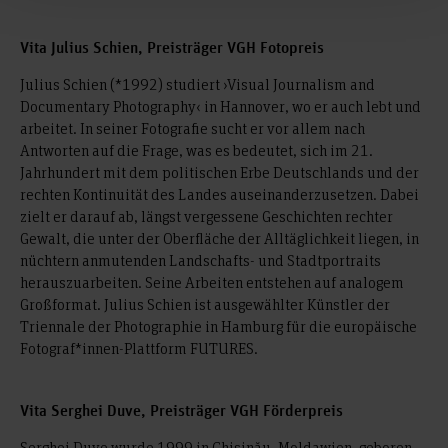
Vita Julius Schien, Preisträger VGH Fotopreis
Julius Schien (*1992) studiert ›Visual Journalism and
Documentary Photography‹ in Hannover, wo er auch lebt und
arbeitet. In seiner Fotografie sucht er vor allem nach
Antworten auf die Frage, was es bedeutet, sich im 21.
Jahrhundert mit dem politischen Erbe Deutschlands und der
rechten Kontinuität des Landes auseinanderzusetzen. Dabei
zielt er darauf ab, längst vergessene Geschichten rechter
Gewalt, die unter der Oberfläche der Alltäglichkeit liegen, in
nüchtern anmutenden Landschafts- und Stadtportraits
herauszuarbeiten. Seine Arbeiten entstehen auf analogem
Großformat. Julius Schien ist ausgewählter Künstler der
Triennale der Photographie in Hamburg für die europäische
Fotograf*innen-Plattform FUTURES.
Vita Serghei Duve, Preisträger VGH Förderpreis
Serghei Duve wurde 1999 in Chișinău, Moldawien, geboren.