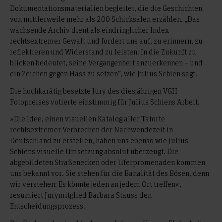
Dokumentationsmaterialien begleitet, die die Geschichten
von mittlerweile mehr als 200 Schicksalen erzählen. „Das
wachsende Archiv dient als eindringlicher Index
rechtsextremer Gewalt und fordert uns auf, zu erinnern, zu
reflektieren und Widerstand zu leisten. In die Zukunft zu
blicken bedeutet, seine Vergangenheit anzuerkennen – und
ein Zeichen gegen Hass zu setzen“, wie Julius Schien sagt.
Die hochkarätig besetzte Jury des diesjährigen VGH
Fotopreises votierte einstimmig für Julius Schiens Arbeit.
»Die Idee, einen visuellen Katalog aller Tatorte
rechtsextremer Verbrechen der Nachwendezeit in
Deutschland zu erstellen, haben uns ebenso wie Julius
Schiens visuelle Umsetzung absolut überzeugt. Die
abgebildeten Straßenecken oder Uferpromenaden kommen
uns bekannt vor. Sie stehen für die Banalität des Bösen, denn
wir verstehen: Es könnte jeden an jedem Ort treffen«,
resümiert Jurymitglied Barbara Stauss den
Entscheidungsprozess.