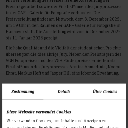
Mit der Verleihung des Preises ist eine Ausstellung der
Preisträgerarbeit sowie der Finalist*innen des Juryprozesses
in der GAF – Galerie für Fotografie verbunden. Die
Preisverleihung findet am Mittwoch, dem 3. Dezember 2025,
um 19 Uhr in den Räumen der GAF – Galerie für Fotografie in
Hannover statt. Die Ausstellung wird vom 4. Dezember 2025
bis 11. Januar 2026 gezeigt.
Die hohe Qualität und die Vielfalt der studentischen Projekte
überzeugten die diesjährige Jury. Neben den Preisträgern des
VGH Fotopreises und des VGH Förderpreises erhielten als
Finalist*innen des Juryprozesses Armina Ahmadinia, Noemi
Ehrat, Markus Heft und Jasper Hill eine lobende Erwähnung.
Zustimmung
Details
Über Cookies
Preisträger VGH Fotopreis:
Julius Schien ›Rechtes Land‹
Preisträger VGH Förderpreis:
Diese Webseite verwendet Cookies
Serghei Duve ›Industriestadt‹
Wir verwenden Cookies, um Inhalte und Anzeigen zu
Finalist*innen:
personalisieren, Funktionen für soziale Medien anbieten zu