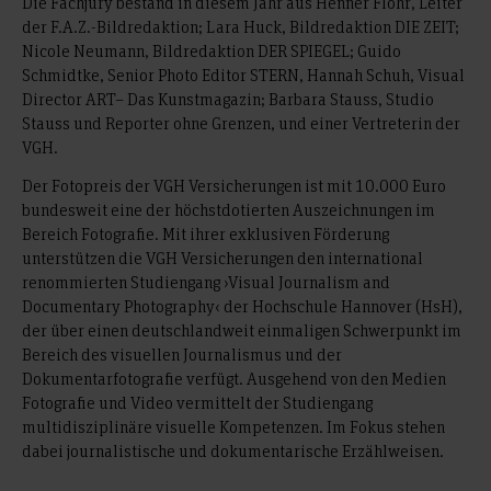
Die Fachjury bestand in diesem Jahr aus Henner Flohr, Leiter
der F.A.Z.-Bildredaktion; Lara Huck, Bildredaktion DIE ZEIT;
Nicole Neumann, Bildredaktion DER SPIEGEL; Guido
Schmidtke, Senior Photo Editor STERN, Hannah Schuh, Visual
Director ART– Das Kunstmagazin; Barbara Stauss, Studio
Stauss und Reporter ohne Grenzen, und einer Vertreterin der
VGH.
Der Fotopreis der VGH Versicherungen ist mit 10.000 Euro
bundesweit eine der höchstdotierten Auszeichnungen im
Bereich Fotografie. Mit ihrer exklusiven Förderung
unterstützen die VGH Versicherungen den international
renommierten Studiengang ›Visual Journalism and
Documentary Photography‹ der Hochschule Hannover (HsH),
der über einen deutschlandweit einmaligen Schwerpunkt im
Bereich des visuellen Journalismus und der
Dokumentarfotografie verfügt. Ausgehend von den Medien
Fotografie und Video vermittelt der Studiengang
multidisziplinäre visuelle Kompetenzen. Im Fokus stehen
dabei journalistische und dokumentarische Erzählweisen.