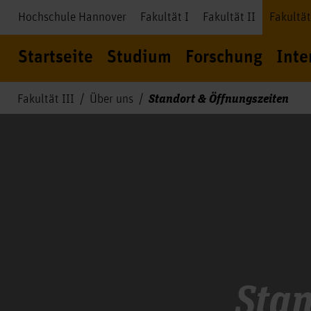
Hochschule Hannover
Fakultät I
Fakultät II
Fakultät
Startseite
Studium
Forschung
Inte
Standort & Öffnungszeiten
Fakultät III
Über uns
Stan