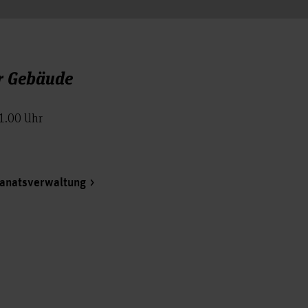
g des Hausrechts (Hausordnung)
r Gebäude
21.00 Uhr
anatsverwaltung