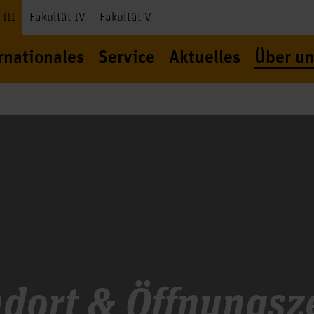
 III
Fakultät IV
Fakultät V
rnationales
Service
Aktuelles
Über un
dort & Öffnungsz