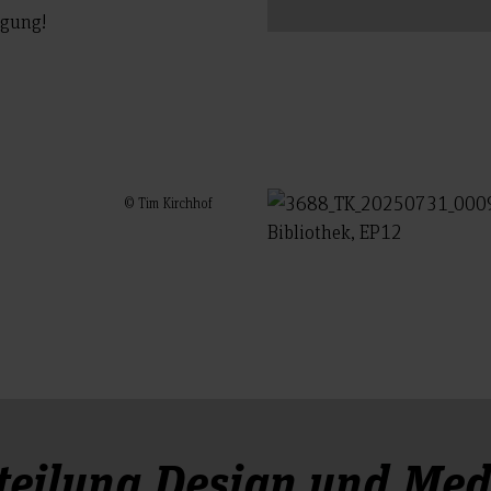
ügung!
© Tim Kirchhof
Bibliothek, EP12
teilung Design und Med