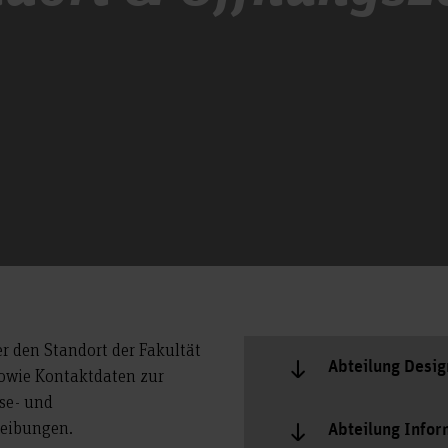
r den Standort der Fakultät
Abteilung Desi
sowie Kontaktdaten zur
se- und
reibungen.
Abteilung Info