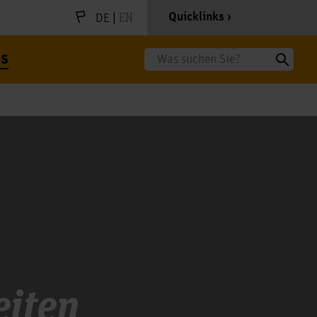
|
EN
Quicklinks
DE
s
Suche
eiten