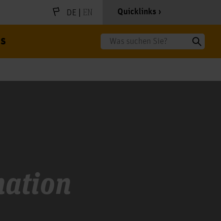
|
EN
Quicklinks
DE
s
Suche
mation