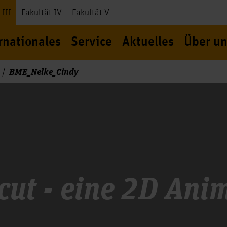
 III
Fakultät IV
Fakultät V
rnationales
Service
Aktuelles
Über un
BME_Nelke_Cindy
cut - eine 2D Ani