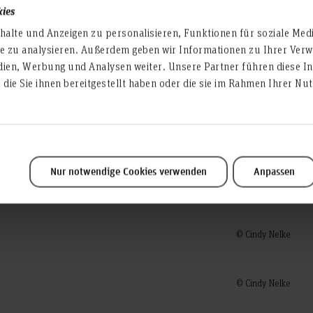
nd gut beleuchteten Weg
Erstprüfer: Professor Mark
kies
dunklen Wald nimmt. Aus
Zweitprüfer: Professor Jan 
alte und Anzeigen zu personalisieren, Funktionen für soziale Med
den Wald. Während er tiefer
te zu analysieren. Außerdem geben wir Informationen zu Ihrer Ve
r den Geräuschen und
dien, Werbung und Analysen weiter. Unsere Partner führen diese I
 groß wird, dass er panisch
die Sie ihnen bereitgestellt haben oder die sie im Rahmen Ihrer N
cht, das von einer jungen
ühlt sich in Sicherheit,
s ihn am Ende frisst. Bei
Screenshots, da sich auf
hen lässt, als wenn ein
Nur notwendige Cookies verwenden
Anpassen
te.
© Cindy Nelke
© Cindy Nelke