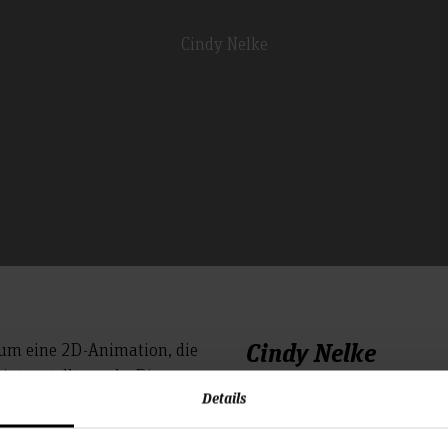
Cindy Nelke
Cindy Nelke
h um eine 2D-Animation, die
int erstellt wurde. Die
Details
ungen, der abends auf dem
Bachelor Mediendesign – A
ngt. Dort muss er sich