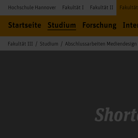
Hochschule Hannover
Fakultät I
Fakultät II
Fakultät
Startseite
Studium
Forschung
Inte
Fakultät III
Studium
Abschlussarbeiten Mediendesign
Short