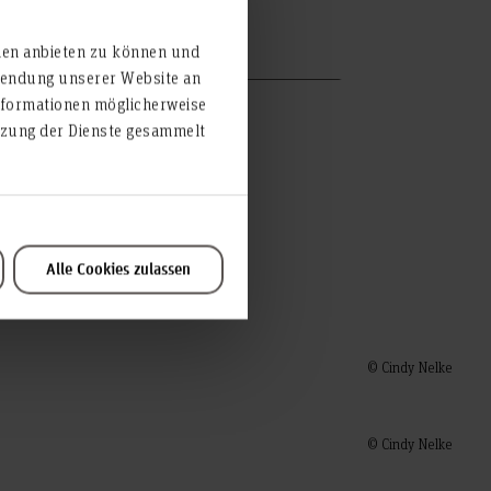
us Fischmann
Löcher
ien anbieten zu können und
rwendung unserer Website an
nformationen möglicherweise
utzung der Dienste gesammelt
Alle Cookies zulassen
© Cindy Nelke
© Cindy Nelke