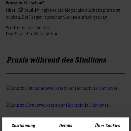
Wussten Sie schon?
Über
gibt es die Möglichkeit Arbeitsplätze zu
Stud.IP
buchen. Bei Fragen, sprechen Sie uns einfach gern an.
Wir freuen uns auf Sie!
Das Team der Werkstätten
Praxis während des Studiums
Zustimmung
Details
Über Cookies