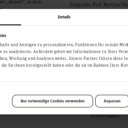
nen „Akzent“, in dem
Erstprüfer: Prof. Martina G
n.
Zweitprüfer: Philip Rudzins
 und Lernen. Es wird unter
Details
beitet; jedes Teil
Fotograf: Ebenezar Abebe
. Mit Slow-Fashion-Methoden
kies
ystem Lücken lässt, wird
alte und Anzeigen zu personalisieren, Funktionen für soziale Med
leiben, improvisieren, Wege
te zu analysieren. Außerdem geben wir Informationen zu Ihrer Ve
rden neu interpretiert;
dien, Werbung und Analysen weiter. Unsere Partner führen diese I
neu kontextualisiert.
die Sie ihnen bereitgestellt haben oder die sie im Rahmen Ihrer N
lik, Material, Schnitt und
© Davar Damghani
Nur notwendige Cookies verwenden
Anpassen
© Davar Damghani