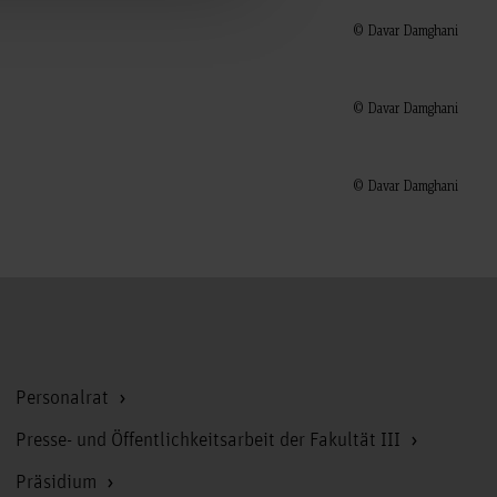
© Davar Damghani
© Davar Damghani
© Davar Damghani
Zum Seitenanfang
Personalrat
Presse- und Öffentlichkeitsarbeit der Fakultät III
Präsidium