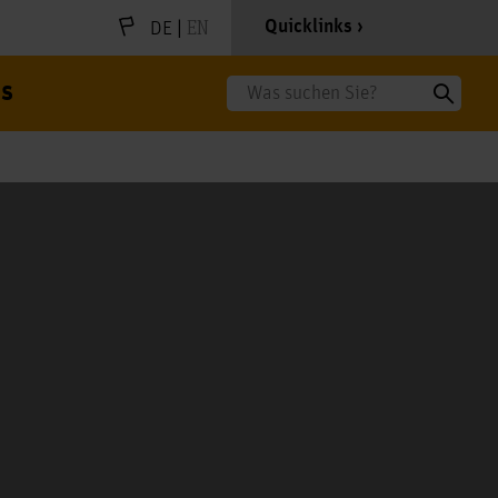
|
EN
Quicklinks
DE
s
Suche