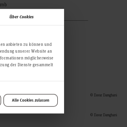
lomb
ki M.A.
Über Cookies
ien anbieten zu können und
rwendung unserer Website an
nformationen möglicherweise
utzung der Dienste gesammelt
© Davar Damghani
Alle Cookies zulassen
© Davar Damghani