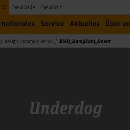
 III
Fakultät IV
Fakultät V
rnationales
Service
Aktuelles
Über un
BMO_Damghani_Davar
t. design. kommunikation
Underdog