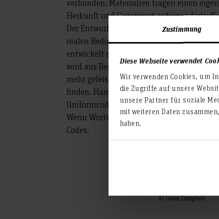
verbunden; Materialien tragen einen eige
Herkunft und Gegenwart aufeinandertreffe
Der Entwurfsprozess setzt auf Durchhalten
Zustimmung
realen Bedingungen direkt am Material gear
entwickelt sich Schritt für Schritt weiter
Diese Webseite verwendet Coo
wird aus Begrenzung Gestaltung. Wo das S
Wir verwenden Cookies, um Inh
mehr geleistet als erwartet: aufmerksam b
die Zugriffe auf unsere Websi
finden. Handwerk und Fertigungsnormen we
unsere Partner für soziale Me
Uniformcodes werden sichtbar zitiert und 
mit weiteren Daten zusammen, 
Wenn Worte nicht reichen, sprechen Symbo
haben.
Codes.
© Davar Damghani
© Davar Damghani