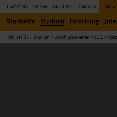
Hochschule Hannover
Fakultät I
Fakultät II
Fakultät
Startseite
Studium
Forschung
Inte
Fakultät III
Studium
Abschlussarbeiten MODE: konzep