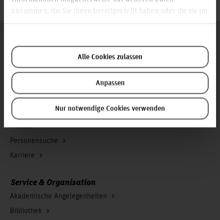
zusammen, die Sie ihnen bereitgestellt haben oder die sie im
Rahmen Ihrer Nutzung der Dienste gesammelt haben.
Folgen Sie uns
Zum Seitenanfang
Alle Cookies zulassen
Infos zur Hochschule
Anpassen
Kontakt und Anreise
Nur notwendige Cookies verwenden
Startseite Hochschule Hannover
Presse
Personensuche
Karriere
Service & Organisation
Akademische Angelegenheiten
Bibliothek