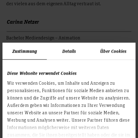
der vielen aus dem eigenen Alltag vertraut ist.
Carina Netzer
Bachelor Mediendesign – Animation
Erstprüfer: Prof. Timo Schnitt
Zustimmung
Details
Über Cookies
Zweitprüfer: Nick Zieske
Diese Webseite verwendet Cookies
Wir verwenden Cookies, um Inhalte und Anzeigen zu
© Carina Netzer
personalisieren, Funktionen für soziale Medien anbieten zu
© Carina Netzer
können und die Zugriffe auf unsere Website zu analysieren.
Außerdem geben wir Informationen zu Ihrer Verwendung
© Carina Netzer
unserer Website an unsere Partner für soziale Medien,
Werbung und Analysen weiter. Unsere Partner führen diese
© Carina Netzer
Informationen möglicherweise mit weiteren Daten
© Carina Netzer
zusammen, die Sie ihnen bereitgestellt haben oder die sie im