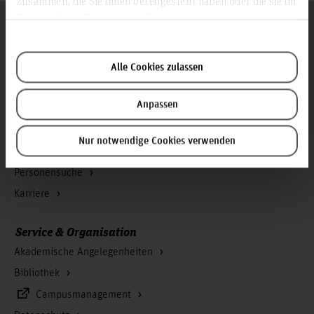
zusammen, die Sie ihnen bereitgestellt haben oder die sie im
Rahmen Ihrer Nutzung der Dienste gesammelt haben.
Folgen Sie uns
Zum Seitenanfang
Alle Cookies zulassen
Infos zur Hochschule
Anpassen
Kontakt und Anreise
Startseite Hochschule Hannover
Nur notwendige Cookies verwenden
Presse
Personensuche
Karriere
Service & Organisation
Akademische Angelegenheiten
Bibliothek
Campusmanagement