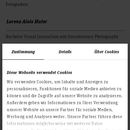
Fotografien.
Lorenz Alois Huter
Bachelor Visual Journalism and Documentary Photography
Erstprüfer: Prof.in Dr.in Karen Fromm
Zustimmung
Details
Über Cookies
Zweitprüfer: Elias Ferdinand Holzknecht B.A.
© Alois Lorenz Huter
Diese Webseite verwendet Cookies
Wir verwenden Cookies, um Inhalte und Anzeigen zu
© Alois Lorenz Huter
personalisieren, Funktionen für soziale Medien anbieten zu
© Alois Lorenz Huter
können und die Zugriffe auf unsere Website zu analysieren.
Außerdem geben wir Informationen zu Ihrer Verwendung
© Alois Lorenz Huter
unserer Website an unsere Partner für soziale Medien,
Werbung und Analysen weiter. Unsere Partner führen diese
© Alois Lorenz Huter
Informationen möglicherweise mit weiteren Daten