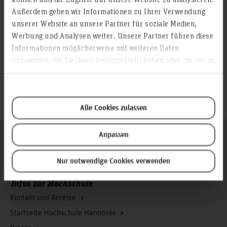
Außerdem geben wir Informationen zu Ihrer Verwendung
© Martin Albermann
unserer Website an unsere Partner für soziale Medien,
© Martin Albermann
Werbung und Analysen weiter. Unsere Partner führen diese
Informationen möglicherweise mit weiteren Daten
© Martin Albermann
zusammen, die Sie ihnen bereitgestellt haben oder die sie im
Rahmen Ihrer Nutzung der Dienste gesammelt haben.
© Martin Albermann
© Martin Albermann
Alle Cookies zulassen
Folgen Sie uns
Anpassen
Zum Seitenanfang
Nur notwendige Cookies verwenden
Infos zur Hochschule
Kontakt und Anreise
Startseite Hochschule Hannover