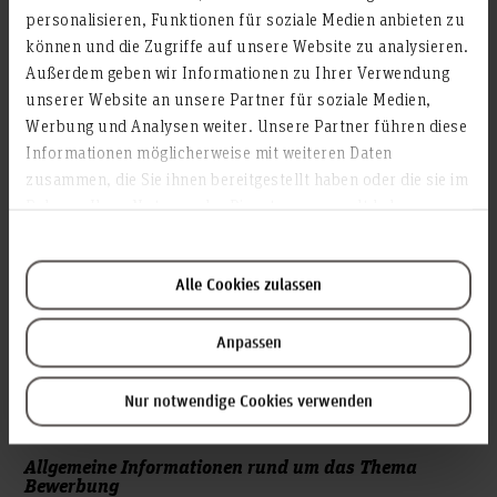
personalisieren, Funktionen für soziale Medien anbieten zu
können und die Zugriffe auf unsere Website zu analysieren.
Außerdem geben wir Informationen zu Ihrer Verwendung
Wer den Bachelorstudiengang Journalistik aufnehmen
unserer Website an unsere Partner für soziale Medien,
möchte, muss einen dieser Bildungsabschlüsse nachweisen
Werbung und Analysen weiter. Unsere Partner führen diese
können: allgemeine Hochschulreife, fachgebundene
Hochschulreife, Fachhochschulreife, Immaturenprüfung oder
Informationen möglicherweise mit weiteren Daten
eine vom Kultusministerium als äquivalent anerkannte
zusammen, die Sie ihnen bereitgestellt haben oder die sie im
Vorbildung. Darüber hinaus müssen Bewerber*innen ein
Rahmen Ihrer Nutzung der Dienste gesammelt haben.
sechswöchiges redaktionelles Praktikum z.B. in einer
Zeitung, einem Radio- oder Fernsehsender oder einer Online-
Redaktion nachweisen, das vor Studienbeginn abgeschlossen
Alle Cookies zulassen
sein muss.
Das Studium beginnt immer zum Wintersemester.
Anpassen
Die Bewerbungsfrist endet am 15. Juli. Das Bewerberportal
wird voraussichtlich ab Mitte Mai freigeschaltet sein.
Nur notwendige Cookies verwenden
Allgemeine Informationen rund um das Thema
Bewerbung