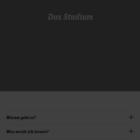
Das Studium
Worum geht es?
Ziel des Bachelorstudiengangs Journalistik ist es,
Was werde ich lernen?
»spezialisierungsfähige Generalist*innen« auszubilden.