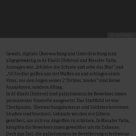
© Cilia Klinger
Gewalt, digitale Überwachung und Unterdrückung sind
allgegenwärtig in Al-Khalil (Hebron) und Masafer Yatta.
Aussagen wie „Ich höre die Schreie und sehe das Blut“ und
„50 Siedler griffen uns mit Waffen an und schlugen einen
Vater, vor den Augen seiner 2 Töchter, nieder“ sind keine
Ausnahmen, sondern Alltag.
In Al-Khalil (Hebron) sind palästinensische Bewohner:innen
permanenter Kontrolle ausgesetzt. Das Stadtbild ist von
Checkpoints, Überwachungskameras und Soldaten bestimmt.
Straßen sind blockiert, Gebäude werden mit Gittern
gesichert, um sich vor Angriffen zu schützen. In Masafer Yatta,
kämpfen die Bewohner:innen gewaltfrei um ihr Zuhause.
Doch das Ziel, die palästinensische Bevölkerung schrittweise