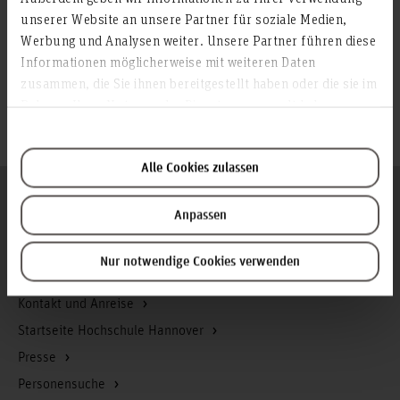
unserer Website an unsere Partner für soziale Medien,
Werbung und Analysen weiter. Unsere Partner führen diese
© Cilia Klinger
Informationen möglicherweise mit weiteren Daten
zusammen, die Sie ihnen bereitgestellt haben oder die sie im
© Cilia Klinger
Rahmen Ihrer Nutzung der Dienste gesammelt haben.
© Cilia Klinger
Alle Cookies zulassen
Folgen Sie uns
Zum Seitenanfang
Anpassen
Nur notwendige Cookies verwenden
Infos zur Hochschule
Kontakt und Anreise
Startseite Hochschule Hannover
Presse
Personensuche