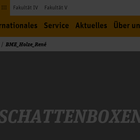
 III
Fakultät IV
Fakultät V
rnationales
Service
Aktuelles
Über un
BME_Holze_René
SCHATTENBOXE