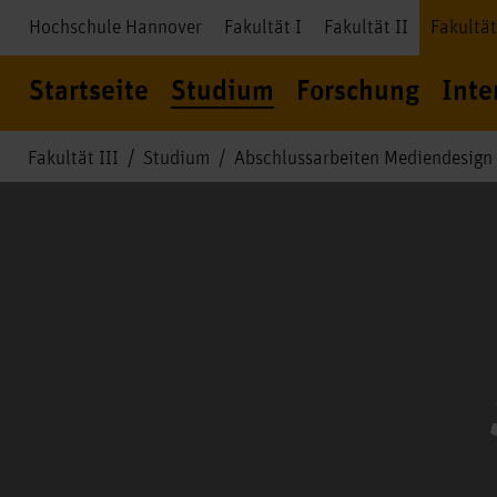
Hochschule Hannover
Fakultät I
Fakultät II
Fakultät
Startseite
Studium
Forschung
Inte
Fakultät III
Studium
Abschlussarbeiten Mediendesign