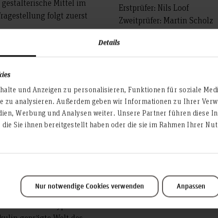
gestalterische Mittel im
Erstprüfer: Nils Loof
agestellung folgt zuerst
Zweitprüfer: Martin Scholz
TENBOXEN“, ein Drama-Film
Details
Fotografen: Samuel Gaspari
KNOCHEN“ Grimm, einen 22-
onellen Sportlern
kies
rt ein dunkles Geheimnis:
alte und Anzeigen zu personalisieren, Funktionen für soziale Med
em Trainer geheim halten
te zu analysieren. Außerdem geben wir Informationen zu Ihrer Ve
ann.
dien, Werbung und Analysen weiter. Unsere Partner führen diese I
t Jan, 16 kg abzunehmen.
die Sie ihnen bereitgestellt haben oder die sie im Rahmen Ihrer N
elbst zum Erbrechen. Sein
iche Essverhalten und
 öffnen. Jan negiert die
 körperlichen Verfalls den
 Wettkampf offenbart sich
Nur notwendige Cookies verwenden
Anpassen
 zu treffen und typische
kulin geprägte Welt des