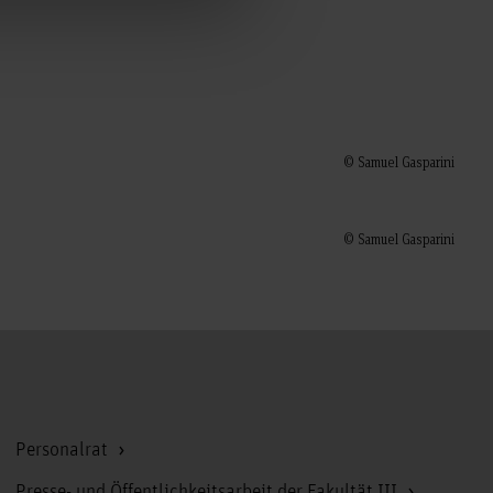
© Samuel Gasparini
© Samuel Gasparini
Zum Seitenanfang
Personalrat
Presse- und Öffentlichkeitsarbeit der Fakultät III