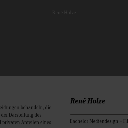
René Holze
René Holze
heidungen behandeln, die
h der Darstellung des
Bachelor Mediendesign – F
 privaten Anteilen eines