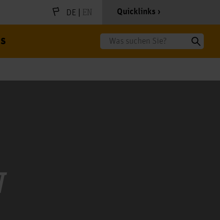
|
EN
Quicklinks
DE
s
Suche
N