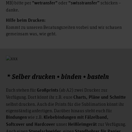
MB) bitte per
oder
schicken –
"wetransfer"
“swisstransfer”
danke.
Hilfe beim Drucken:
Kommt zu unseren Beratungszeiten vorbei und wir schauen
gemeinsam was, wie geht.
* Selber drucken • binden • basteln
Euch stehen für
(ab A2) zwei Drucker zur
Großprints
Verfügung. Dort könnt ihr z.B. eure
Charts, Pläne und Schnitte
selbst drucken. Auch die Prints für die Sublimation könnt ihr
eigenständig anfertigen. Darüber hinaus steht euch für
wie z.B.
Bindungen
Klebebindungen mit Fälzelband,
unser
zur Verfügung.
Softcover und Hardcover
Heißleimgerät
Auch einen
, einen
Stapelschneider
Standbohrer für Papier,