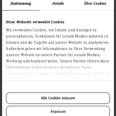
Zustimmung
Details
Über Cookies
euch. Zu allen Arbeiten könnt Ihr uns gerne per Mail Fragen
stellen, wir geben unser Bestes euch diese zu beantworten –
.
f3-dm-druck@hs-hannover.de
Diese Webseite verwendet Cookies
Um euer Projekt besser einschätzen zu können findet ihr hier
Wir verwenden Cookies, um Inhalte und Anzeigen zu
eine
Diese könnt ihr ausfüllen und uns
Checkliste als rtf
.
personalisieren, Funktionen für soziale Medien anbieten zu
via mail schicken, wir melden uns dann und sprechen alles in
können und die Zugriffe auf unsere Website zu analysieren.
Ruhe durch. Wie und wohin ihr uns eure
Produktionsdaten
Außerdem geben wir Informationen zu Ihrer Verwendung
schicken könnt, findet ihr unter dem Punkt
„Datenabgabe
unserer Website an unsere Partner für soziale Medien,
etwas weiter unten.
aktuell +“
Werbung und Analysen weiter. Unsere Partner führen diese
Für eine
oder das
Vor-Ort-Beratung
Arbeiten an den Geräten
Informationen möglicherweise mit weiteren Daten
in der Druckwerkstatt
könnt ihr Termine buchen und/oder
zusammen, die Sie ihnen bereitgestellt haben oder die sie im
kommt zu unseren Öffnungszeiten vorbei.
Rahmen Ihrer Nutzung der Dienste gesammelt haben.
Alle Cookies zulassen
Anpassen