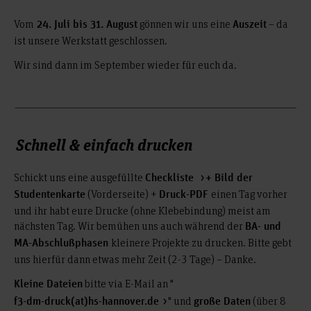
Vom
gönnen wir uns eine
– da
24. Juli bis 31. August
Auszeit
ist unsere Werkstatt geschlossen.
Wir sind dann im September wieder für euch da.
Schnell & einfach drucken
Schickt uns eine ausgefüllte
Checkliste
+ Bild der
(Vorderseite) +
einen Tag vorher
Studentenkarte
Druck-PDF
und ihr habt eure Drucke (ohne Klebebindung) meist am
nächsten Tag. Wir bemühen uns auch während der
BA- und
kleinere Projekte zu drucken. Bitte gebt
MA-Abschlußphasen
uns hierfür dann etwas mehr Zeit (2-3 Tage) – Danke.
bitte via E-Mail an "
Kleine Dateien
" und
(über 8
f3-dm-druck(at)hs-hannover.de
große Daten