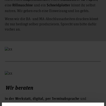
eine
und ein
könnt ihr selbst
Rillmaschine
Schneidplotter
nutzen. Wir geben euch eine Einweisung und los gehts.
Wenn wir die BA- und MA-Abschlussarbeiten drucken könnt
ihr nur bedingt selber produzieren. Sprecht uns bitte dafür
vorher an.
Wir beraten
und
in der Werkstatt, digital, per Terminabsprache
produzieren gerne eure
für
studiengangsbezogenen Projekte