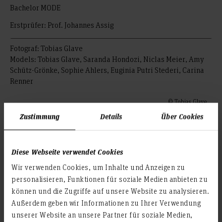
Bachelor MODE
Erstprüfer: Prof. Johannes Assig
Fotograf: Tobias Glave
Models: Tobias Glave, Saranda Hondozi, Niclas Meier, Amy
Schütz-Grönke, Sophie Ahlers, Euginia Putri Stederi, Carina
Renner
© Tobias Glave
Zustimmung
Details
Über Cookies
© Tobias Glave
© Tobias Glave
Diese Webseite verwendet Cookies
© Tobias Glave
Wir verwenden Cookies, um Inhalte und Anzeigen zu
personalisieren, Funktionen für soziale Medien anbieten zu
© Tobias Glave
können und die Zugriffe auf unsere Website zu analysieren.
© Tobias Glave
Außerdem geben wir Informationen zu Ihrer Verwendung
unserer Website an unsere Partner für soziale Medien,
© Tobias Glave