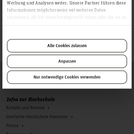
Werbung und Analysen weiter. Unsere Partner führen diese
Informationen möglicherweise mit weiteren Daten
© Tobias Glave
zusammen, die Sie ihnen bereitgestellt haben oder die sie im
© Tobias Glave
Rahmen Ihrer Nutzung der Dienste gesammelt haben.
© Tobias Glave
Alle Cookies zulassen
© Tobias Glave
Anpassen
Folgen Sie uns
Zum Seitenanfang
Nur notwendige Cookies verwenden
Infos zur Hochschule
Kontakt und Anreise
Startseite Hochschule Hannover
Presse