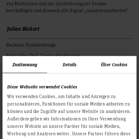
von Mahlzeiten und der Auslieferung per Drohne
beschäftigen und dennoch alle digital „zusammenarbeiten“.
Julian Rickert
Bachelor Produktdesign
Erstprüfer: Prof. Gunnar Spellmeyer
Zweitprüfer: Prof. Ralf Baumunk
Zustimmung
Details
Über Cookies
© Julian Rickert
Diese Webseite verwendet Cookies
© Julian Rickert
Wir verwenden Cookies, um Inhalte und Anzeigen zu
personalisieren, Funktionen für soziale Medien anbieten zu
© Julian Rickert
können und die Zugriffe auf unsere Website zu analysieren.
© Julian Rickert
Außerdem geben wir Informationen zu Ihrer Verwendung
unserer Website an unsere Partner für soziale Medien,
© Julian Rickert
Werbung und Analysen weiter. Unsere Partner führen diese