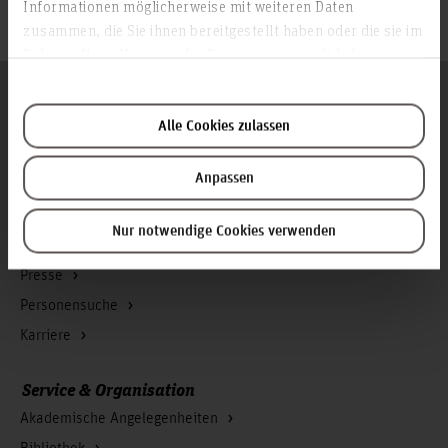
Informationen möglicherweise mit weiteren Daten
© Julian Rickert
zusammen, die Sie ihnen bereitgestellt haben oder die sie im
Rahmen Ihrer Nutzung der Dienste gesammelt haben.
Folgen Sie uns
Zum Seitenanfang
Alle Cookies zulassen
Anpassen
Infos zur Hochschule
Kontakt und Anreise
Nur notwendige Cookies verwenden
Startseite Hochschule Hannover
Presse
Personensuche
Karriere
Service & Organisation
Akademische Angelegenheiten