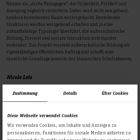
Räume als „dritte Pädagogen“, die Sicherheit, Freiheit und
Anregung zugleich vermitteln. Dabei wird nicht neu gebaut,
sondern bestehender Raum weitergedacht. Bestehende
Strukturen werden weitgehend erhalten und in eine
zukunftsfähige Typologie überführt, die außerschulische
Bildung, Freizeit und soziale Interaktion miteinander
verbindet. Das Projekt versteht außerschulische Bildung als
eigenständigen öffentlichen Auftrag und schafft eine
räumliche Grundlage jenseits des klassischen Schulrahmens.
Nicole Leis
Zustimmung
Details
Über Cookies
Bachelor Innenarchitektur
Erstprüfer: Prof. in Dr. in Martina Wiedleroither
Zweitprüfer: Prof. in Dipl.-Ing. in Tatjana Sabljo
Diese Webseite verwendet Cookies
Wir verwenden Cookies, um Inhalte und Anzeigen zu
personalisieren, Funktionen für soziale Medien anbieten zu
© Nicole Leis
können und die Zugriffe auf unsere Website zu analysieren.