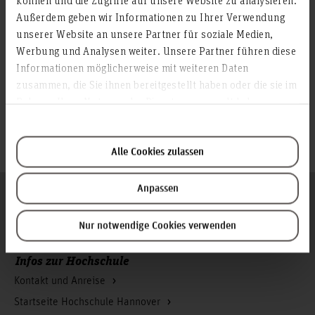
Außerdem geben wir Informationen zu Ihrer Verwendung
© Nicole Leis
unserer Website an unsere Partner für soziale Medien,
Werbung und Analysen weiter. Unsere Partner führen diese
© Nicole Leis
Informationen möglicherweise mit weiteren Daten
© Nicole Leis
zusammen, die Sie ihnen bereitgestellt haben oder die sie im
Rahmen Ihrer Nutzung der Dienste gesammelt haben.
© Nicole Leis
© Nicole Leis
Alle Cookies zulassen
Anpassen
Folgen Sie uns
Zum Seitenanfang
Nur notwendige Cookies verwenden
Infos zur Hochschule
Kontakt und Anreise
Startseite Hochschule Hannover