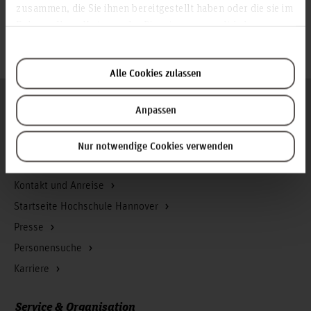
zusammen, die Sie ihnen bereitgestellt haben oder die sie im
© Jenny Freymuth
Rahmen Ihrer Nutzung der Dienste gesammelt haben.
© Jenny Freymuth
Alle Cookies zulassen
Folgen Sie uns
Zum Seitenanfang
Anpassen
Nur notwendige Cookies verwenden
Infos zur Hochschule
Kontakt und Anreise
Startseite Hochschule Hannover
Presse
Personensuche
Karriere
Service & Organisation