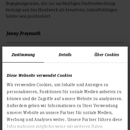
Begegnungsraum, der zur nachhaltigen Stadtentwicklung
beiträgt und das Handwerk als kreativen, zukunftsfähigen
Sektor neu positioniert.
Jenny Freymuth
Bachelor Innenarchitektur
Zustimmung
Details
Über Cookies
Erstprüfer: Prof.in Dipl. -Ing.in Martina Wiedleroither
Zweitprüfer: Prof.in Dipl. -Ing.in Suzanne Koechert
Diese Webseite verwendet Cookies
Wir verwenden Cookies, um Inhalte und Anzeigen zu
© Jenny Freymuth
personalisieren, Funktionen für soziale Medien anbieten zu
können und die Zugriffe auf unsere Website zu analysieren.
© Jenny Freymuth
Außerdem geben wir Informationen zu Ihrer Verwendung
unserer Website an unsere Partner für soziale Medien,
© Jenny Freymuth
Werbung und Analysen weiter. Unsere Partner führen diese
© Jenny Freymuth
Informationen möglicherweise mit weiteren Daten