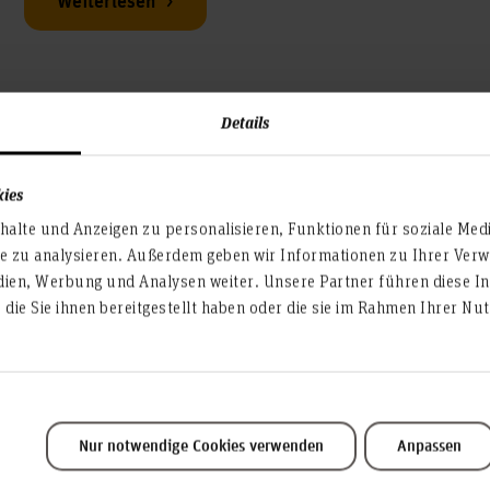
Weiterlesen
Details
kies
alte und Anzeigen zu personalisieren, Funktionen für soziale Med
te zu analysieren. Außerdem geben wir Informationen zu Ihrer Ve
dien, Werbung und Analysen weiter. Unsere Partner führen diese I
die Sie ihnen bereitgestellt haben oder die sie im Rahmen Ihrer N
Förderverein
Veranstaltungsmanagement e.V.
Förderverein der HsH! Gemeinsam mehr erreichen –
Unterstützung, Netzwerke und spannende Projekte für
Nur notwendige Cookies verwenden
Anpassen
Studierende und Alumni. Jetzt entdecken und