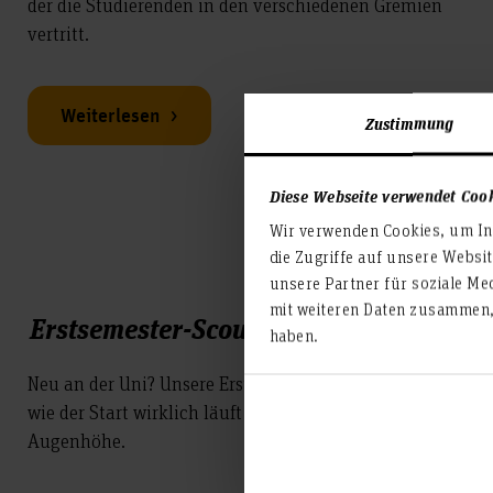
der die Studierenden in den verschiedenen Gremien
vertritt.
Weiterlesen
Zustimmung
Diese Webseite verwendet Coo
Wir verwenden Cookies, um Inh
die Zugriffe auf unsere Websi
unsere Partner für soziale Me
mit weiteren Daten zusammen, 
Erstsemester-Scouting
haben.
Neu an der Uni? Unsere Erstsemester-Scouts zeigen dir,
wie der Start wirklich läuft – persönlich, direkt und auf
Augenhöhe.