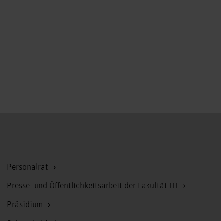
Zum Seitenanfang
Personalrat
Presse- und Öffentlichkeitsarbeit der Fakultät III
Präsidium