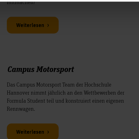
mitmachen!
Weiterlesen
Campus Motorsport
Das Campus Motorsport Team der Hochschule
Hannover nimmt jährlich an den Wettbewerben der
Formula Student teil und konstruiert einen eigenen
Rennwagen.
Weiterlesen