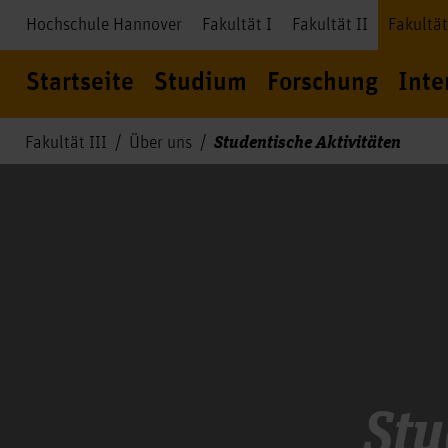
Hochschule Hannover
Fakultät I
Fakultät II
Fakultät
Startseite
Studium
Forschung
Inte
Studentische Aktivitäten
Fakultät III
Über uns
Stu