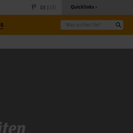
|
EN
Quicklinks
DE
s
Suche
äten