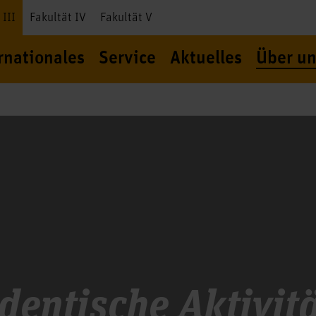
 III
Fakultät IV
Fakultät V
rnationales
Service
Aktuelles
Über un
dentische Aktivit