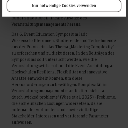
ein Umfeld, welches häufig als volatil, unsicher,
Nur notwendige Cookies verwenden
komplex und mehrdeutig (VUCA) beschrieben wird und
fordern traditionell lineare Ansätze des
Veranstaltungsmanagements heraus.
Das 6. Event Education Symposium lädt
Wissenschaftler:innen, Studierende und Teilnehmende
aus der Praxis ein, das Thema „Mastering Complexity"
zu erforschen und zu diskutieren. In den Beiträgen des
Symposiums soll untersucht werden, wie die
Veranstaltungswirtschaft und die Event-Ausbildung an
Hochschulen Resilienz, Flexibilität und innovative
Ansätze entwickeln können, um diese
Herausforderungen zu bewältigen. Komplexität im
Veranstaltungsmanagement manifestiert sich u.a.
durch „wicked problems" (Wise et al. 2025) - Probleme,
die sich einfachen Lösungen widersetzen, da sie
miteinander verbunden sind sowie vielfältige
Stakeholder-Interessen und variierende Parameter
aufweisen.