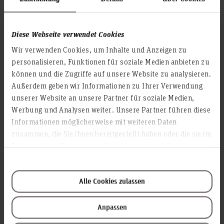
Diese Webseite verwendet Cookies
Wir verwenden Cookies, um Inhalte und Anzeigen zu
personalisieren, Funktionen für soziale Medien anbieten zu
können und die Zugriffe auf unsere Website zu analysieren.
Event Education Symposium 2026 - 11. Juni 2026 -
Außerdem geben wir Informationen zu Ihrer Verwendung
Hochschule Hannover
unserer Website an unsere Partner für soziale Medien,
Call for Papers veröffentlicht!
Werbung und Analysen weiter. Unsere Partner führen diese
Informationen möglicherweise mit weiteren Daten
Mastering Complexity – Komplexität in der
zusammen, die Sie ihnen bereitgestellt haben oder die sie im
Veranstaltungswirtschaft verstehen und beherrschen
Rahmen Ihrer Nutzung der Dienste gesammelt haben.
Die Veranstaltungswirtschaft ist durch eine steigende
Komplexität gekennzeichnet: Klimawandel, digitale
Transformation und künstliche Intelligenz, Diversität
Alle Cookies zulassen
bei Mitarbeiter- und Zielgruppen sowie sich wandelnde
Sicherheitsanforderungen verändern, wie
Anpassen
Veranstaltungen geplant, umgesetzt und evaluiert
werden. Zusammen schaffen diese Herausforderungen