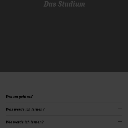
Das Studium
Worum geht es?
Studierende des Bachelorstudiengangs
Was werde ich lernen?
Veranstaltungsmanagement absolvieren in sieben Semestern
ein praxisnahes Studium für Planungs-, Gestaltungs- und
In den ersten drei Semestern erwerben die Studierenden
Wie werde ich lernen?
Steuerungsaufgaben bei Veranstaltungen. Wer die