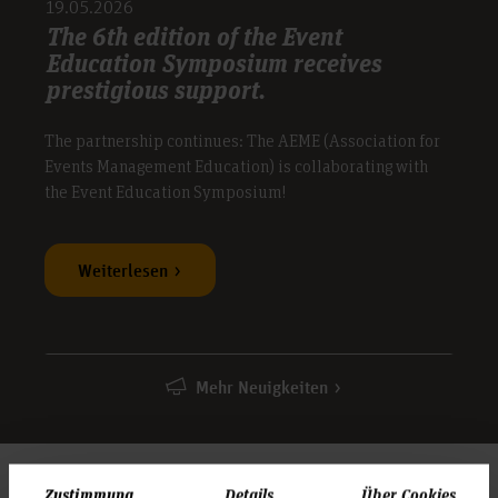
19.05.2026
den Bachelor-Studiengang Veranstaltungsmanagement
The 6th edition of the Event
Education Symposium receives
prestigious support.
The partnership continues: The AEME (Association for
Events Management Education) is collaborating with
the Event Education Symposium!
Weiterlesen
Mehr Neuigkeiten
Zustimmung
Details
Über Cookies