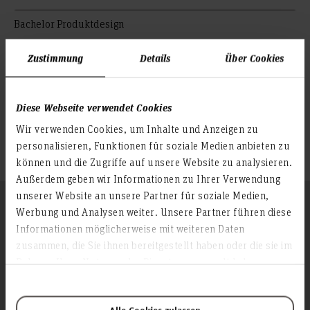
Bachelor Produktdesign
Erstprüfer: V-Prof. Frank Weiß
Zustimmung
Details
Über Cookies
Zweitprüfer: Adina Gerke
Praxispartner: Volkswagen AG
Diese Webseite verwendet Cookies
© Leonie Wagner
Wir verwenden Cookies, um Inhalte und Anzeigen zu
personalisieren, Funktionen für soziale Medien anbieten zu
© Leonie Wagner
können und die Zugriffe auf unsere Website zu analysieren.
Außerdem geben wir Informationen zu Ihrer Verwendung
unserer Website an unsere Partner für soziale Medien,
Folgen Sie uns
Werbung und Analysen weiter. Unsere Partner führen diese
Zum Seitenanfang
Informationen möglicherweise mit weiteren Daten
zusammen, die Sie ihnen bereitgestellt haben oder die sie im
Rahmen Ihrer Nutzung der Dienste gesammelt haben.
Infos zur Hochschule
Kontakt und Anreise
Startseite Hochschule Hannover