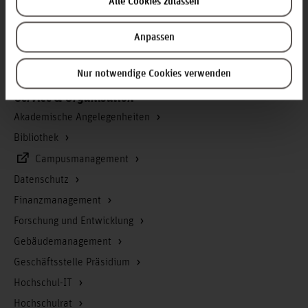
Alle Cookies zulassen
Presse
Anpassen
Personensuche
Karriere
Nur notwendige Cookies verwenden
Service & Organisation
Akademische Angelegenheiten
Bibliothek
Campusmanagement
Datenschutz
Finanzmanagement
Forschung und Entwicklung
Gebäudemanagement
Geschäftsstelle Präsidium
Hochschul-IT
Hochschulrat