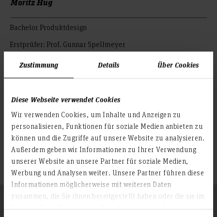
Moritz Hug
Bachelor Produktdesign
Erstprüfer: Prof. Gunnar Spellmeyer
Zweitprüfer: Prof. Ralf Baumunk
Zustimmung
Details
Über Cookies
© Moritz Hug
Diese Webseite verwendet Cookies
© Moritz Hug
Wir verwenden Cookies, um Inhalte und Anzeigen zu
© Moritz Hug
personalisieren, Funktionen für soziale Medien anbieten zu
können und die Zugriffe auf unsere Website zu analysieren.
© Moritz Hug
Außerdem geben wir Informationen zu Ihrer Verwendung
unserer Website an unsere Partner für soziale Medien,
© Moritz Hug
Werbung und Analysen weiter. Unsere Partner führen diese
Informationen möglicherweise mit weiteren Daten
zusammen, die Sie ihnen bereitgestellt haben oder die sie im
Folgen Sie uns
Zum Seitenanfang
Rahmen Ihrer Nutzung der Dienste gesammelt haben.