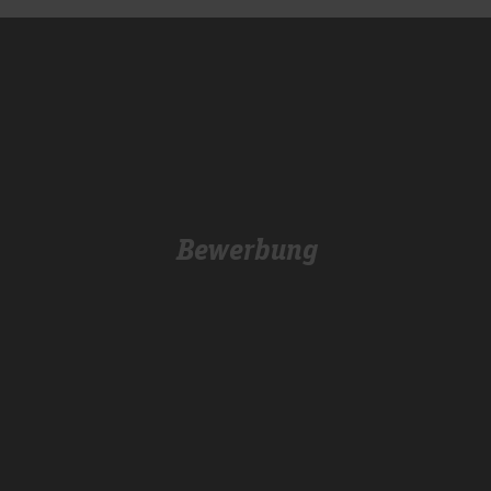
Folgen Sie uns auch gerne über
.
Instagram
Bewerbung