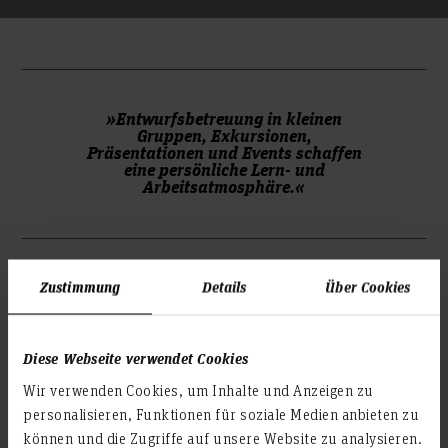
»Entwurfsbetreuung in kleinen
Gruppen, Exkursionen,
Präsentationen und Events schaffen
eine persönliche Lern- und
Arbeitsatmosphäre.«
Zustimmung
Details
Über Cookies
Die Zugangsvoraussetzung zu dem Studiengang wird durch
Diese Webseite verwendet Cookies
die allgemeine Hochschulreife, die fachgebundene
Wir verwenden Cookies, um Inhalte und Anzeigen zu
Hochschulreife, die Fachhochschulreife, die
personalisieren, Funktionen für soziale Medien anbieten zu
Immaturenprüfung oder eine vom Kultusministerium als
gleichgewichtig anerkannte Vorbildung nachgewiesen. Das
können und die Zugriffe auf unsere Website zu analysieren.