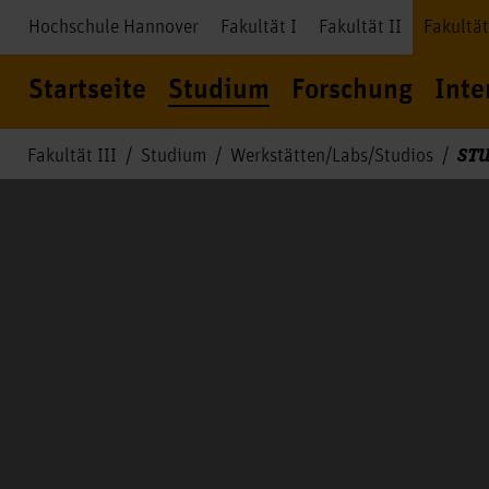
Hochschule Hannover
Fakultät I
Fakultät II
Fakultät
Startseite
Studium
Forschung
Inte
STU
Fakultät III
Studium
Werkstätten/Labs/Studios