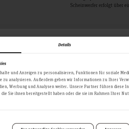
Scheinwerfer erfolgt über e
Details
vier professionelle Studiokameras bereit. In der Bild-Regie 
beitsplätzen alles vorhanden, um eine professionelle TV-Send
kies
n.
alte und Anzeigen zu personalisieren, Funktionen für soziale Med
te zu analysieren. Außerdem geben wir Informationen zu Ihrer Ve
dien, Werbung und Analysen weiter. Unsere Partner führen diese I
die Sie ihnen bereitgestellt haben oder die sie im Rahmen Ihrer N
Audio-Regie