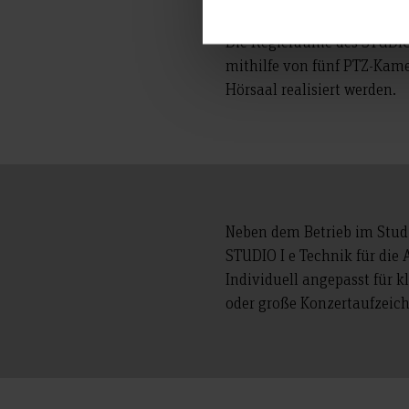
Die Regieräume des STUDIO 
mithilfe von fünf PTZ-Kam
Hörsaal realisiert werden.
Neben dem Betrieb im Studi
STUDIO I e Technik für die
Individuell angepasst für 
oder große Konzertaufzeic