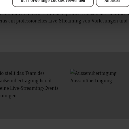
Nur notwendige Cookies verwenden
Anpassen
I e sind via Netzwerk mit dem großen Hörsaal der Fakultät I
eras ein professionelles Live-Streaming von Vorlesungen un
o stellt das Team des
 Außenübertragung bereit.
Aussenübertragung
kleine Live-Streaming-Events
hnungen.