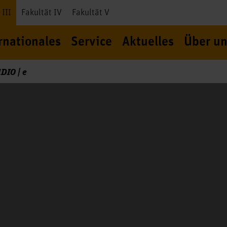
 III
Fakultät IV
Fakultät V
rnationales
Service
Aktuelles
Über un
DIO | e