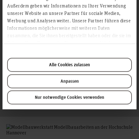
Außerdem geben wir Informationen zu Ihrer Verwendung
Holzwerkstatt
unserer Website an unsere Partner für soziale Medien,
Metallwerkstatt
Werbung und Analysen weiter. Unsere Partner führen diese
Informationen möglicherweise mit weiteren Daten
zusammen, die Sie ihnen bereitgestellt haben oder die sie im
Rahmen Ihrer Nutzung der Dienste gesammelt haben.
Holz
Metall
Alle Cookies zulassen
3D Druck
Anpassen
CNC
Nur notwendige Cookies verwenden