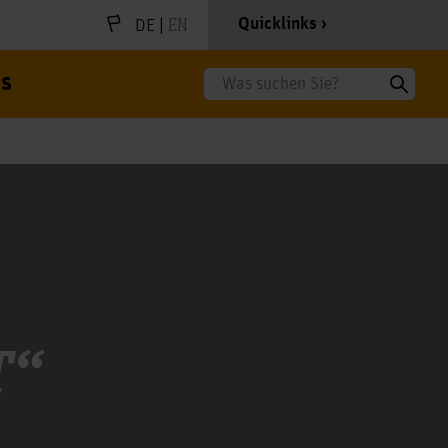
|
EN
Quicklinks
DE
s
Suche
T“