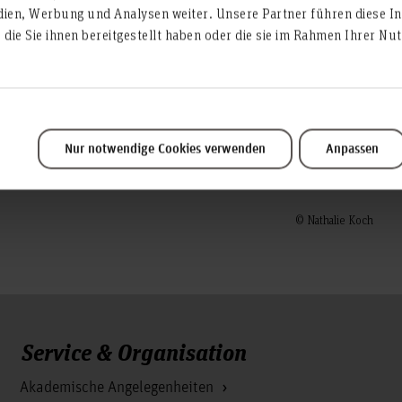
aterialaspekt, sondern eine
Erstprüfer: Prof. Martina G
dien, Werbung und Analysen weiter. Unsere Partner führen diese I
rf altern und sich
die Sie ihnen bereitgestellt haben oder die sie im Rahmen Ihrer N
Zweitprüfer: Simone Auste
Perfektion, sondern eine
ffenen Entscheidungen.
Fotograf: Felix Hein
Nur notwendige Cookies verwenden
Anpassen
© Nathalie Koch
Service & Organisation
Akademische Angelegenheiten