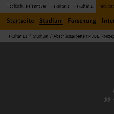
Hochschule Hannover
Fakultät I
Fakultät II
Fakultät
Startseite
Studium
Forschung
Inte
Fakultät III
Studium
Abschlussarbeiten MODE: konzep
„