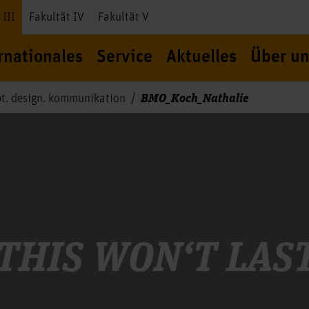
 III
Fakultät IV
Fakultät V
rnationales
Service
Aktuelles
Über un
BMO_Koch_Nathalie
t. design. kommunikation
THIS WON‘T LAS