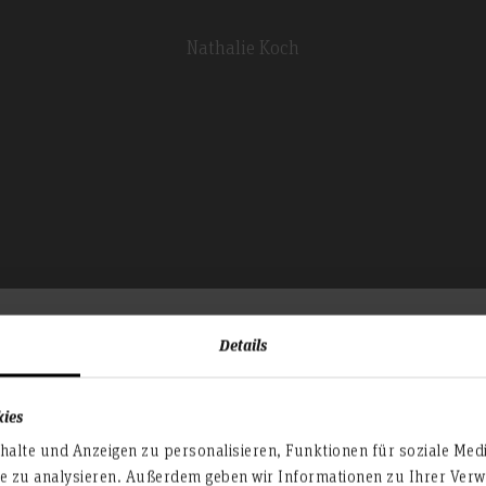
Nathalie Koch
Details
Nathalie Koch
es ewig hält.
kies
m Thema Langlebigkeit im
alte und Anzeigen zu personalisieren, Funktionen für soziale Med
Bachelor MODE
eit genau dieser.
te zu analysieren. Außerdem geben wir Informationen zu Ihrer Ve