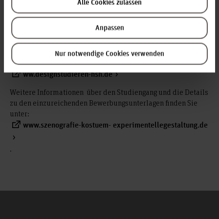
Alle Cookies zulassen
finden Sie ab ca. Mitte November unter:
aufnahme.f3.hs-hannover.de
Anpassen
Bei Fragen können Sie auch gern eine E-Mail senden an:
info(at)designstudieren-hsh.de
Nur notwendige Cookies verwenden
Besuchen Sie auch gern unsere Website für Bewerber*innen:
ww.designstudieren-hsh.de
Weitere Informationen über den Studiengang und die Details
zu den einzureichenden Bewerbungsunterlagen finden Sie
unter:
www.szenografie-kostuem- experimentellegestaltung.de
.