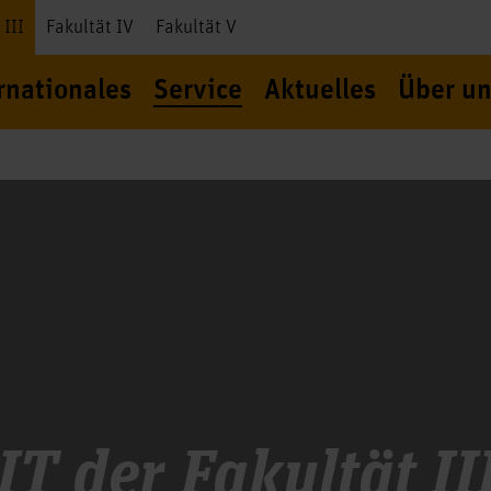
 III
Fakultät IV
Fakultät V
rnationales
Service
Aktuelles
Über un
IT der Fakultät II