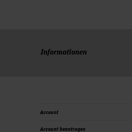
Informationen
Account
Die Hochschule hat für Sie einen sogena
Account beantragen