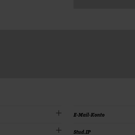
E-Mail-Konto
nnten Masteraccount
Ihre vollständige E-Mail-Ad
Stud.IP