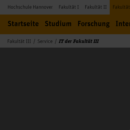
Hochschule Hannover
Fakultät I
Fakultät II
Fakultät
Startseite
Studium
Forschung
Inte
IT der Fakultät III
Fakultät III
Service