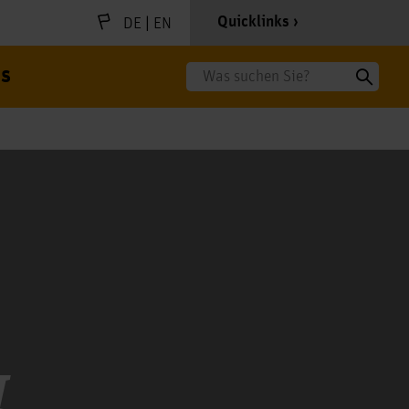
|
Quicklinks
DE
EN
s
Suche
I