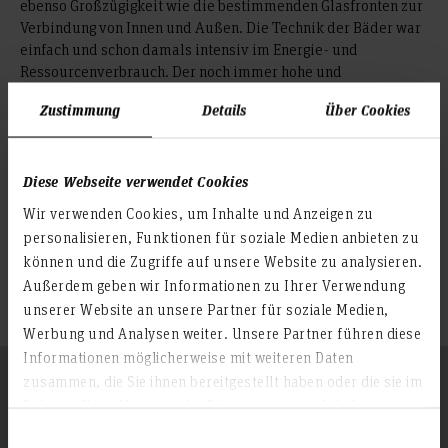
ebenso Großzügigkeit wie die bestimmenden Glasfronten zur
Verbindung von Innen und Außen. Die Technik der Bäder war
einfach und schon damals intensiv im Energie- und
Ressourcenverbrauch. Der noch immer hohe und
weitersteigende gesellschaftliche Bedarf öffentlicher Bäder
Zustimmung
Details
Über Cookies
fordert jedoch gerade für diese Bauwerke intelligente
Lösungen im Bereich des Energieverbrauchs, der
Wassertechnik und des Substanzerhalts der
Diese Webseite verwendet Cookies
Bestandsgebäude.
Wir verwenden Cookies, um Inhalte und Anzeigen zu
personalisieren, Funktionen für soziale Medien anbieten zu
können und die Zugriffe auf unsere Website zu analysieren.
Außerdem geben wir Informationen zu Ihrer Verwendung
unserer Website an unsere Partner für soziale Medien,
Werbung und Analysen weiter. Unsere Partner führen diese
Informationen möglicherweise mit weiteren Daten
Folgen Sie uns
zusammen, die Sie ihnen bereitgestellt haben oder die sie im
Zum Seitenanfang
Rahmen Ihrer Nutzung der Dienste gesammelt haben.