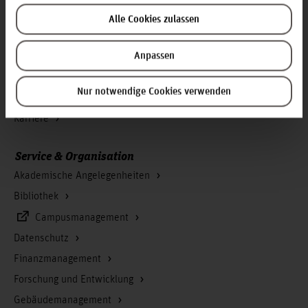
Infos zur Hochschule
Alle Cookies zulassen
Kontakt und Anreise
Anpassen
Startseite Hochschule Hannover
Presse
Nur notwendige Cookies verwenden
Personensuche
Karriere
Service & Organisation
Akademische Angelegenheiten
Bibliothek
Campusmanagement
Datenschutz
Finanzmanagement
Forschung und Entwicklung
Gebäudemanagement