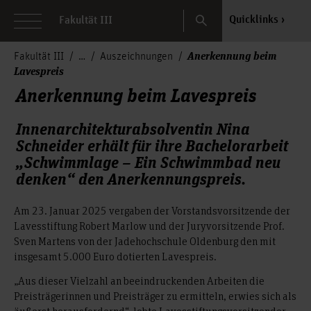
Search
Quicklinks
Fakultät III
Anerkennung beim
Fakultät III
Auszeichnungen
Lavespreis
Anerkennung beim Lavespreis
Innenarchitekturabsolventin Nina
Schneider erhält für ihre Bachelorarbeit
„Schwimmlage – Ein Schwimmbad neu
denken“ den Anerkennungspreis.
Am 23. Januar 2025 vergaben der Vorstandsvorsitzende der
Lavesstiftung Robert Marlow und der Juryvorsitzende Prof.
Sven Martens von der Jadehochschule Oldenburg den mit
insgesamt 5.000 Euro dotierten Lavespreis.
„Aus dieser Vielzahl an beeindruckenden Arbeiten die
Preisträgerinnen und Preisträger zu ermitteln, erwies sich als
äußerst herausfordernd“, lobte Lavesstiftungsvorsitzender