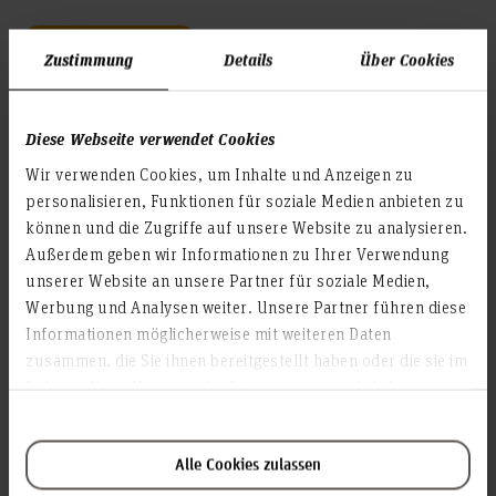
Weiterlesen
Zustimmung
Details
Über Cookies
Diese Webseite verwendet Cookies
Informationen für Erstsemester
Wir verwenden Cookies, um Inhalte und Anzeigen zu
personalisieren, Funktionen für soziale Medien anbieten zu
können und die Zugriffe auf unsere Website zu analysieren.
Weiterlesen
Außerdem geben wir Informationen zu Ihrer Verwendung
unserer Website an unsere Partner für soziale Medien,
Werbung und Analysen weiter. Unsere Partner führen diese
Informationen möglicherweise mit weiteren Daten
Internationales
zusammen, die Sie ihnen bereitgestellt haben oder die sie im
Rahmen Ihrer Nutzung der Dienste gesammelt haben.
Weiterlesen
Alle Cookies zulassen