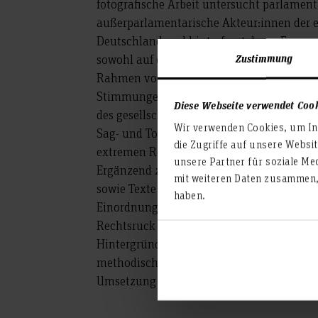
fotografische Arbeit untersucht parlamen
außerparlamentarische Akteur:innen der 
Deutschland und hinterfragt deren Formen
Zustimmung
sowohl auf der Presse zugänglichen Veran
Rahmen von Portrait Shoots. Dokumentier
Stimmungen, Situationen und soziale Zu
Diese Webseite verwendet Coo
des gesellschaftlichen Rechtsrucks zur Ve
Wir verwenden Cookies, um Inh
Sag- und Tolerierbaren beitragen und bei
die Zugriffe auf unsere Websi
extremen Rechten Prozesse der Selbsterm
unsere Partner für soziale Me
Ergänzend zum fotografischen Teil des Buc
mit weiteren Daten zusammen, 
sowie Texte des US-Amerikanischen Histor
haben.
Einordnung und zeigen Handlungsmöglich
Rechtsruck auf. Diese theoretische Arbeit s
Hintergründe sowie theoretische Bezugspun
methodischen sowie konzeptionellen Ents
Umsetzung der fotografischen Arbeit zugr