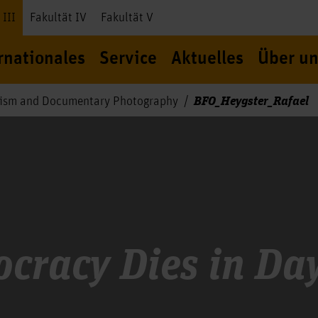
 III
Fakultät IV
Fakultät V
rnationales
Service
Aktuelles
Über un
BFO_Heygster_Rafael
alism and Documentary Photography
cracy Dies in Day