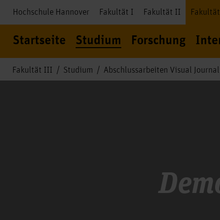
Hochschule Hannover
Fakultät I
Fakultät II
Fakultät
Startseite
Studium
Forschung
Inte
Fakultät III
Studium
Abschlussarbeiten Visual Journ
Demo