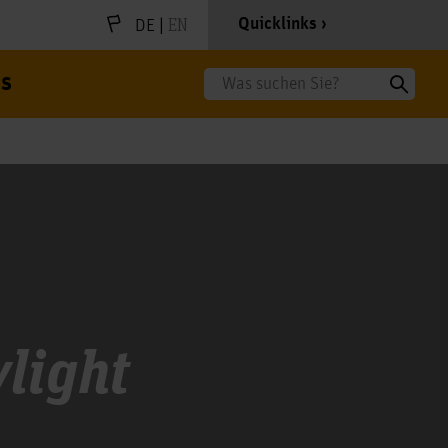
|
EN
Quicklinks
DE
s
Suche
light