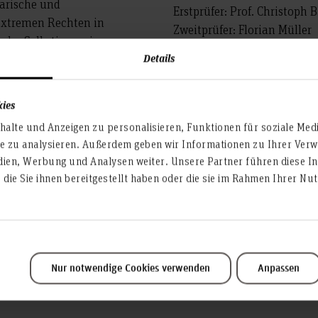
tarische und
Erstprüfer: Prof. Christoph 
extremen Rechten in
Zweitprüfer: Florian Müller
 der Selbstinszenierung
Details
staltungen als auch im
t werden Ereignisse,
sammenkünfte, die im Zuge
kies
rschiebung der Grenzen des
alte und Anzeigen zu personalisieren, Funktionen für soziale Med
 Anhänger:innen der
te zu analysieren. Außerdem geben wir Informationen zu Ihrer Ve
ächtigung begünstigen.
dien, Werbung und Analysen weiter. Unsere Partner führen diese I
hes schaffen eigene Texte
die Sie ihnen bereitgestellt haben oder die sie im Rahmen Ihrer N
ikers Timothy Snyder eine
keiten gegen den
tellt fachliche
kte dar und reflektiert die
cheidungen, die der
Nur notwendige Cookies verwenden
Anpassen
unde liegen.