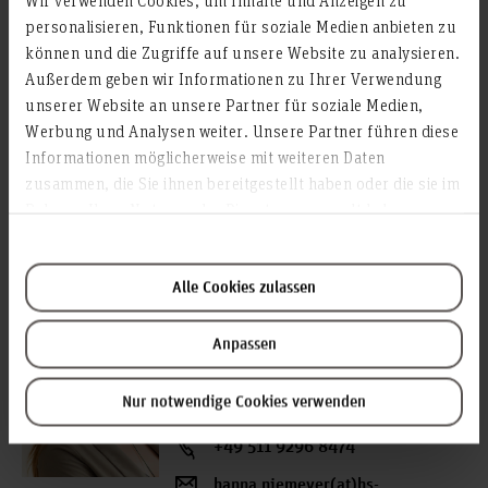
Veranstal­tungs­ort
personalisieren, Funktionen für soziale Medien anbieten zu
Materialwerkstatt
können und die Zugriffe auf unsere Website zu analysieren.
Raum: 2A.0.06
Außerdem geben wir Informationen zu Ihrer Verwendung
Expo Plaza 2
unserer Website an unsere Partner für soziale Medien,
30539 Hannover
Werbung und Analysen weiter. Unsere Partner führen diese
Informationen möglicherweise mit weiteren Daten
zusammen, die Sie ihnen bereitgestellt haben oder die sie im
Rahmen Ihrer Nutzung der Dienste gesammelt haben.
Ansprechperson:
Alle Cookies zulassen
Hanna Niemeyer
Mitarbeiterin, Design und Medien (F3DM)
Anpassen
Raum: 2A.0.06
Expo Plaza 2
Nur notwendige Cookies verwenden
30539 Hannover
+49 511 9296 8474
hanna.niemeyer(at)hs-