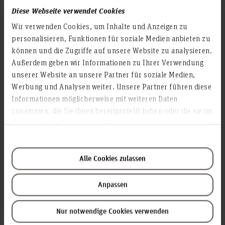
Hannover
Diese Webseite verwendet Cookies
19.12.2025, 17 Uhr
Vernissage:
Wir verwenden Cookies, um Inhalte und Anzeigen zu
Öffnungszeiten:
personalisieren, Funktionen für soziale Medien anbieten zu
Fr & Sa 17–20 Uhr · So 13–16 Uhr
können und die Zugriffe auf unsere Website zu analysieren.
Außerdem geben wir Informationen zu Ihrer Verwendung
Kurzbeschreibung:
Ausgehend von Michael Endes Roman
unserer Website an unsere Partner für soziale Medien,
entsteht eine interaktive Ausstellung voller
Werbung und Analysen weiter. Unsere Partner führen diese
Humor, Fantasie und atmosphärischer
Informationen möglicherweise mit weiteren Daten
Spannung. Die Installation lädt zum
zusammen, die Sie ihnen bereitgestellt haben oder die sie im
Mitmachen ein – zum Staunen, Spielen und
Rahmen Ihrer Nutzung der Dienste gesammelt haben.
leichten Gruseln.
Alle Cookies zulassen
Der Schrei
Anpassen
Hanna Habekost, Charlotte Kämpf, Lilli
Von:
Mira Susa Behling, Luis Habich, Maja
Nur notwendige Cookies verwenden
Riemann