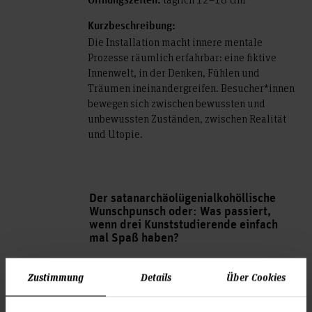
Öffnungszeiten:
Kurzbeschreibung:
Die Installation macht innere mentale
Prozesse räumlich erfahrbar: eine fiktive
Innenwelt, in der Denken, Fühlen und
Träumen ineinandergreifen. Besucher*innen
bewegen sich zwischen bewussten und
unbewussten Zuständen, zwischen Realität
und Utopie.
Der satanarchäolügenialkohöllische
Wunschpunsch oder: Was passiert,
wenn drei Kunststudierende einfach
mal Spaß haben?
Katharina Raab, Nova Lübbers, Luisa
Von:
Zustimmung
Details
Über Cookies
Braune Andrade
· TANKE e.V., Sonnenweg 25,
19.–21.12.2025