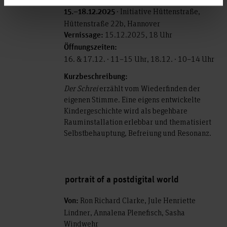
· Initiative Hüttenstraße,
15.–18.12.2025
Hüttenstraße 22b, Hannover
15.12.2025, 18 Uhr
Vernissage:
Öffnungszeiten:
16. & 17.12. · 11–15 Uhr, 18.12. · 10–14 Uhr
Kurzbeschreibung:
Der Schrei
erzählt vom Wiederfinden der
eigenen Stimme. Eine eigens entwickelte
Kindergeschichte wird als begehbare
Rauminstallation erlebbar und thematisiert
Selbstbehauptung, Befreiung und Resonanz.
portrait of a postdigital world
Ron Richard Clarke, Jule Henriette
Von:
Lindner, Annalena Plenefisch, Sasha
Windwehr