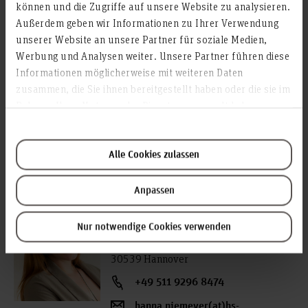
Veranstal­tungs­ort
können und die Zugriffe auf unsere Website zu analysieren.
Außerdem geben wir Informationen zu Ihrer Verwendung
Materialwerkstatt
unserer Website an unsere Partner für soziale Medien,
Raum: 2A.0.06
Werbung und Analysen weiter. Unsere Partner führen diese
Expo Plaza 2
Informationen möglicherweise mit weiteren Daten
30539 Hannover
zusammen, die Sie ihnen bereitgestellt haben oder die sie im
Rahmen Ihrer Nutzung der Dienste gesammelt haben.
Alle Cookies zulassen
Ansprechperson:
Hanna Niemeyer
Anpassen
Mitarbeiterin, Design und Medien (F3DM)
Nur notwendige Cookies verwenden
Raum: 2A.0.06
Expo Plaza 2
30539 Hannover
+49 511 9296 8474
hanna.niemeyer(at)hs-