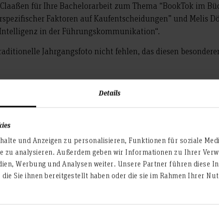
Claaßen für Ihre Bachelorarbeit zum Thema “BookTok im Bü
spezifischer Faktoren auf Kaufentscheidungen” und Melis Dö
 Intelligenz in der Führungskommunikation“.
raditionelle Jahrgangsfoto nicht fehlen, das diesen besonderen
vent*innen alles Gute und viel Erfolg für ihre berufliche un
Details
llen Mitwirkenden, die diese Feier möglich gemacht haben, so
 begleitet hat.
kies
alte und Anzeigen zu personalisieren, Funktionen für soziale Med
te zu analysieren. Außerdem geben wir Informationen zu Ihrer Ve
dien, Werbung und Analysen weiter. Unsere Partner führen diese I
die Sie ihnen bereitgestellt haben oder die sie im Rahmen Ihrer N
Ansprechperson