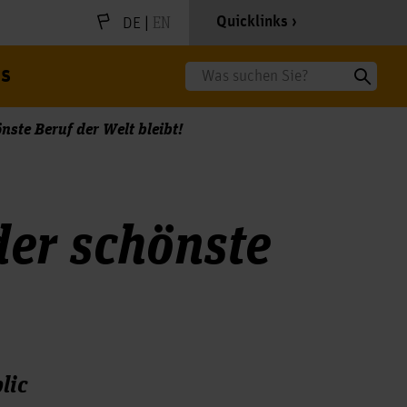
|
EN
Quicklinks
DE
s
Suche
te Beruf der Welt bleibt!
er schönste
lic