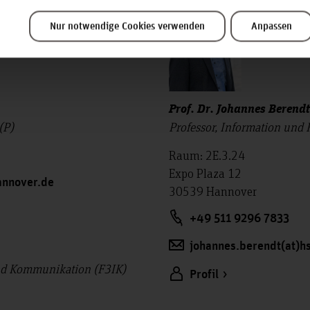
Nur notwendige Cookies verwenden
Anpassen
Prof. Dr. Johannes Berendt
(P)
Professor, Information und
Raum: 2E.3.24
Expo Plaza 12
annover.de
30539 Hannover
+49 511 9296 7833
johannes.berendt(at)h
und Kommunikation (F3IK)
Profil