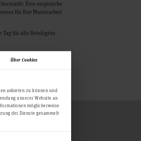
chermarkt: Eine empirische
nmez für Ihre Masterarbeit
 Tag für alle Beteiligten
d persönliche Zukunft.
Über Cookies
wie dem Lehrteam, das die
ien anbieten zu können und
rwendung unserer Website an
nformationen möglicherweise
utzung der Dienste gesammelt