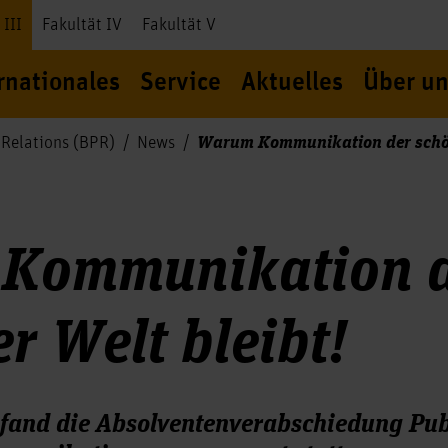
 III
Fakultät IV
Fakultät V
rnationales
Service
Aktuelles
Über un
Warum Kommunikation der schöns
 Relations (BPR)
News
Kommunikation d
er Welt bleibt!
fand die Absolventenverabschiedung Pub