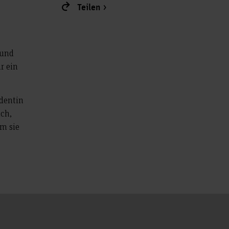
Teilen
 und
r ein
identin
ich,
m sie