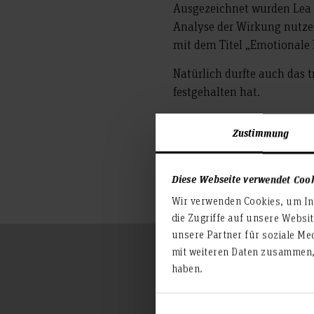
Ausgezeichnet wurden Lea 
Analyse der Wirkung nutzer
mit dem Titel „Emotionale
Natürlich durfte auch das t
festgehalten hat.
Wir wünschen unseren Absol
Zustimmung
Ein herzlicher Dank gilt a
Studierenden auf ihrem Weg
Diese Webseite verwendet Coo
Wir verwenden Cookies, um Inh
die Zugriffe auf unsere Websi
unsere Partner für soziale Me
mit weiteren Daten zusammen, 
haben.
Ansprechperson