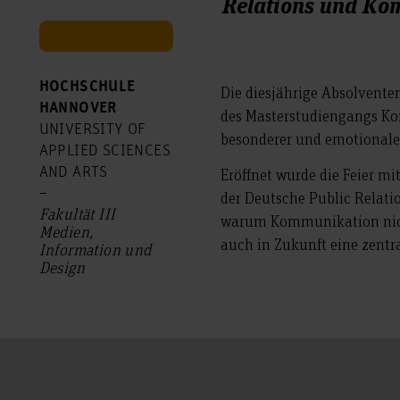
Relations und Ko
HOCHSCHULE
Die diesjährige Absolvent
HANNOVER
des Masterstudiengangs K
UNIVERSITY OF
besonderer und emotionaler
APPLIED SCIENCES
AND ARTS
Eröffnet wurde die Feier m
–
der Deutsche Public Relatio
Fakultät III
warum Kommunikation nicht
Medien,
auch in Zukunft eine zentra
Information und
Design