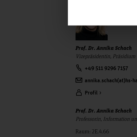
Prof. Dr. Annika Schach
Vizepräsidentin, Präsidium 
+49 511 9296 7157
annika.schach(at)hs-h
Profil
Prof. Dr. Annika Schach
Professorin, Information 
Raum: 2E.4.66