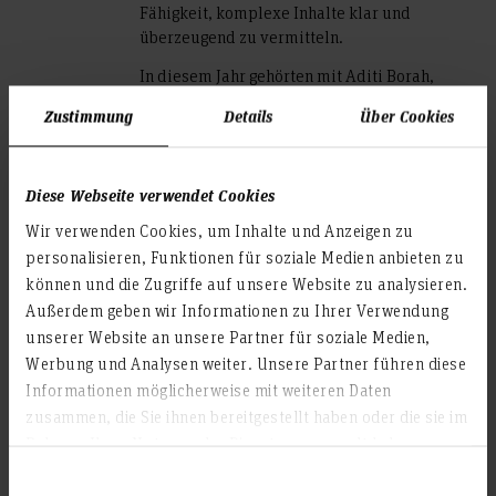
Fähigkeit, komplexe Inhalte klar und
überzeugend zu vermitteln.
In diesem Jahr gehörten mit Aditi Borah,
Hannah Wietzel und Nicole Anuskevic genau
Zustimmung
Details
Über Cookies
wie im letzten Jahr PR-Studierende aus dem
sechsten Semester zu den Siegerteams.
Gemeinsam mit Kommiliton*innen aus
Diese Webseite verwendet Cookies
anderen Fachrichtungen entwickelten sie
„PACER“, einen Echtzeit-KI-Trainingscoach,
Wir verwenden Cookies, um Inhalte und Anzeigen zu
und überzeugten damit im Final Pitch vor
personalisieren, Funktionen für soziale Medien anbieten zu
großem Publikum.
können und die Zugriffe auf unsere Website zu analysieren.
„Kommunikation hilft, Ideen zu schärfen,
Außerdem geben wir Informationen zu Ihrer Verwendung
Zielgruppen mitzudenken und Konzepte so
unserer Website an unsere Partner für soziale Medien,
zu erzählen, dass sie überzeugen“, sagt Prof.
Werbung und Analysen weiter. Unsere Partner führen diese
Dr. Johannes Berendt, Studiengangsleiter des
Informationen möglicherweise mit weiteren Daten
BA Public Relations. „Genau diese
zusammen, die Sie ihnen bereitgestellt haben oder die sie im
Kompetenzen machen PR-Studierende in
Rahmen Ihrer Nutzung der Dienste gesammelt haben.
interdisziplinären Teams besonders
wertvoll. Wir danken dem Team von