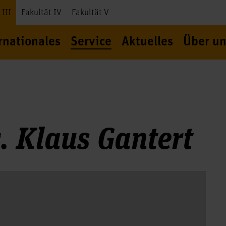
 III
Fakultät IV
Fakultät V
rnationales
Service
Aktuelles
Über un
r. Klaus Gantert