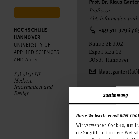
Prof. Dr. Klaus Gante
Professor
Abt. Information und
HOCHSCHULE
+49 511 9296 76
HANNOVER
Raum: 2E.3.02
UNIVERSITY OF
Expo Plaza 12
APPLIED SCIENCES
30539 Hannover
AND ARTS
–
klaus.gantert(at
Fakultät III
Medien,
Information und
Design
Zustimmung
Diese Webseite verwendet Coo
Wir verwenden Cookies, um Inh
die Zugriffe auf unsere Websi