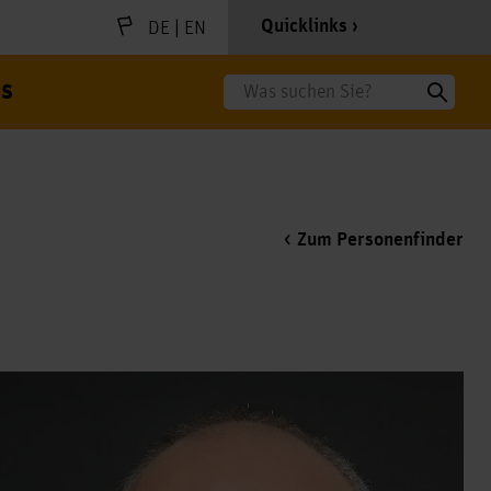
|
Quicklinks
DE
EN
s
Suche
Zum Personenfinder