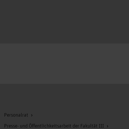
Zum Seitenanfang
Personalrat
Presse- und Öffentlichkeitsarbeit der Fakultät III