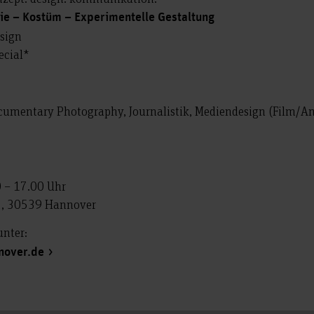
ie – Kostüm – Experimentelle Gestaltung
sign
cial*
cumentary Photography, Journalistik, Mediendesign (Film/An
 – 17.00 Uhr
 2, 30539 Hannover
nter:
nnover.de