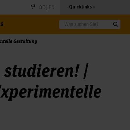
|
EN
Quicklinks
DE
s
Suche
ntelle Gestaltung
studieren! |
xperimentelle