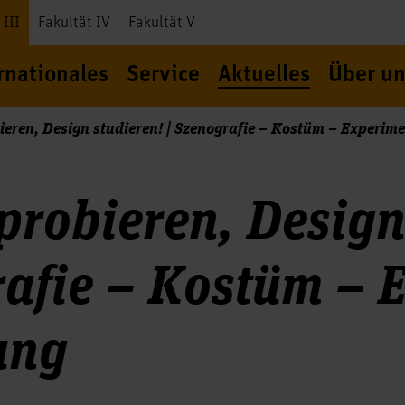
 III
Fakultät IV
Fakultät V
rnationales
Service
Aktuelles
Über un
ieren, Design studieren! | Szenografie – Kostüm – Experime
probieren, Design 
afie – Kostüm – E
ung