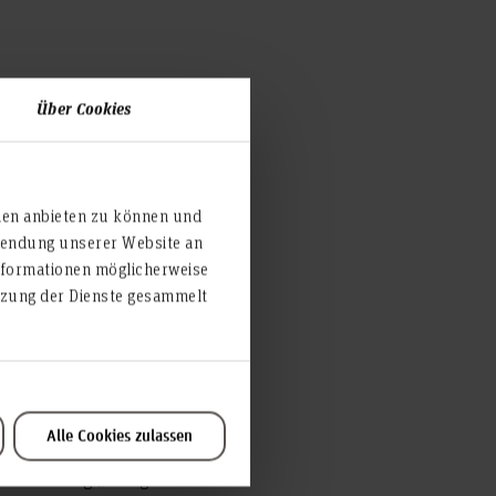
Über Cookies
ng aus Infos,
unde zwischen den
nem Nachmittag entdecken!
aus, was dir am meisten
ien anbieten zu können und
rwendung unserer Website an
nformationen möglicherweise
utzung der Dienste gesammelt
e? Bist du schon dabei,
Alle Cookies zulassen
 zum Aufnahmeverfahren
ranstaltung „Design