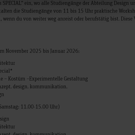
en SPECIAL“ ein, wo alle Studiengänge der Abteilung Design u
alten die Studiengänge von 11 bis 15 Uhr praktische Worksh
 wenn du von weiter weg anreist oder berufstätig bist. Diese 
aum November 2025 bis Januar 2026:
tektur
cial*
 – Kostüm –Experimentelle Gestaltung
ept. design. kommunikation.
gn
amstag: 11.00-15.00 Uhr)
sign
tektur
ept. design. kommunikation.