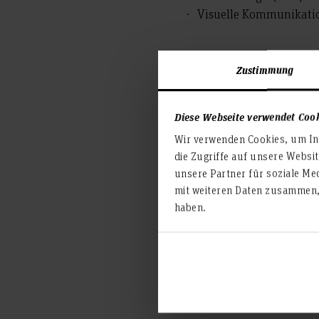
Visuelle Kommunikati
Zustimmung
An diesem Nachmittag erwar
Studienberatung und einem
Workshops wechseln und s
Diese Webseite verwendet Coo
Egal ob du gern mit Bildern
Wir verwenden Cookies, um Inh
Spaß macht. Sei dabei und 
die Zugriffe auf unsere Websi
unsere Partner für soziale Me
mit weiteren Daten zusammen, 
haben.
Du brauchst Orientierung
Du möchtest etwas mit Medi
deine Mappe oder Motivati
oder den Studieninhalten? 