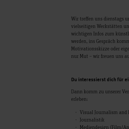
Wir treffen uns dienstags 
vielseitigen Werkstätten u
wichtigen Infos zum künstl
werden, ins Gespräch komm
Motivationsskizze oder eig
nur Mut – wir freuen uns au
Du interessierst dich für 
Dann komm zu unserer Vera
erleben:
Visual Journalism an
Journalistik
Mediendesign (Film/A