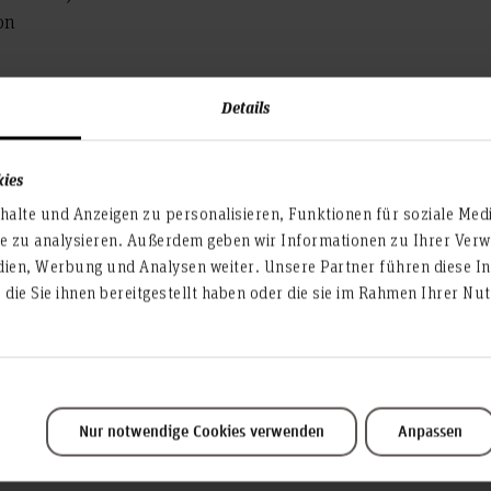
on
Details
tet dich in allen vier Studiengängen eine spannende Mischu
 praktischen Workshop. Das Beste daran: Du kannst jede St
o gleich mehrere spannende Medien-Studiengänge an nur ei
kies
, Filmen, Texten oder Grafiken arbeitest – hier findest du her
alte und Anzeigen zu personalisieren, Funktionen für soziale Med
entdecke deine Möglichkeiten!
te zu analysieren. Außerdem geben wir Informationen zu Ihrer Ve
dien, Werbung und Analysen weiter. Unsere Partner führen diese I
die Sie ihnen bereitgestellt haben oder die sie im Rahmen Ihrer N
 oder hast allgemeine Fragen zum Bewerbungsprozess?
en- oder Design studieren, weißt aber noch nicht was und wi
Nur notwendige Cookies verwenden
Anpassen
onsskizze zu bearbeiten? Oder hast du einfach noch Fragen
Dann laden wir dich herzlich am 06. Dezember zu unserer Ve