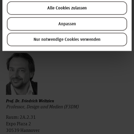
über Youtube gestreamt:
Alle Cookies zulassen
https://www.youtube.com/@DieZukunftErfinden
Anpassen
Ansprechpersonen
Nur notwendige Cookies verwenden
Prof. Dr. Friedrich Weltzien
Professor, Design und Medien (F3DM)
Raum: 2A.2.31
Expo Plaza 2
30539 Hannover