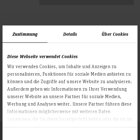
Zustimmung
Details
Über Cookies
Programmheft downloaden
© Grafik: Paula Harting
Diese Webseite verwendet Cookies
Programmheft: Kurt-Schwitters-Symposium
Wir verwenden Cookies, um Inhalte und Anzeigen zu
personalisieren, Funktionen für soziale Medien anbieten zu
© Grafik: Paula Harting
können und die Zugriffe auf unsere Website zu analysieren.
Programmheft: Kurt-Schwitters-Symposium
Außerdem geben wir Informationen zu Ihrer Verwendung
unserer Website an unsere Partner für soziale Medien,
© Grafik: Paula Harting
Werbung und Analysen weiter. Unsere Partner führen diese
Programmheft: Kurt-Schwitters-Symposium
Informationen möglicherweise mit weiteren Daten
zusammen, die Sie ihnen bereitgestellt haben oder die sie im
Rahmen Ihrer Nutzung der Dienste gesammelt haben.
Die Veranstaltung wird an beiden Tagen