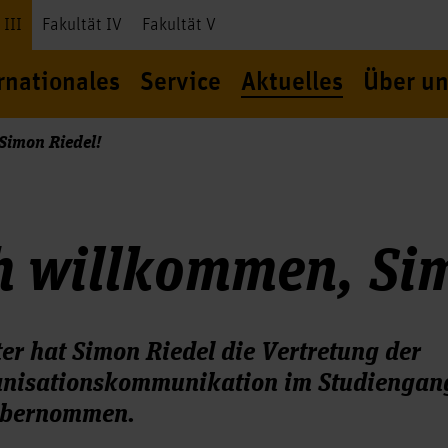
 III
Fakultät IV
Fakultät V
rnationales
Service
Aktuelles
Über un
Simon Riedel!
h willkommen, Si
r hat Simon Riedel die Vertretung der
ganisationskommunikation im Studiengan
 übernommen.