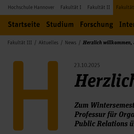
Hochschule Hannover
Fakultät I
Fakultät II
Fakultät
Startseite
Studium
Forschung
Inte
Herzlich willkommen, 
Fakultät III
Aktuelles
News
23.10.2025
Herzlic
Zum Wintersemeste
Professur für Or
Public Relations