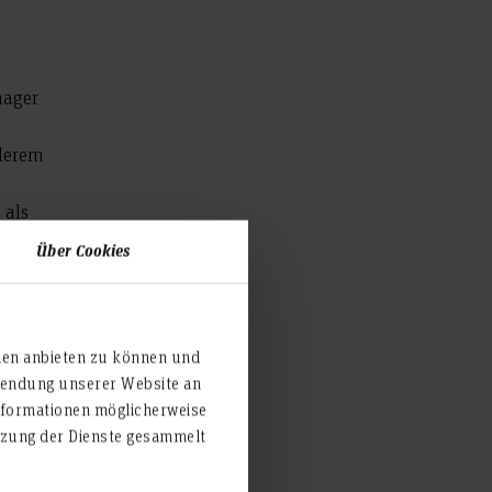
nager
nderem
 als
ion
Über Cookies
keit.
ien anbieten zu können und
rwendung unserer Website an
nnen,
nformationen möglicherweise
utzung der Dienste gesammelt
it drei