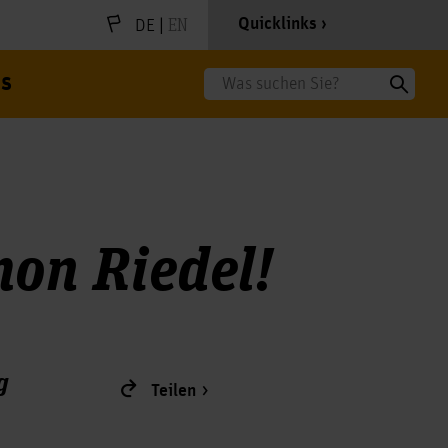
|
EN
Quicklinks
DE
s
Suche
mon Riedel!
g
Teilen