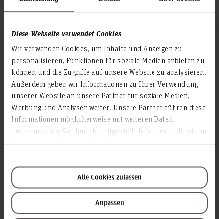
Diese Webseite verwendet Cookies
Wir verwenden Cookies, um Inhalte und Anzeigen zu
personalisieren, Funktionen für soziale Medien anbieten zu
können und die Zugriffe auf unsere Website zu analysieren.
Event Education Symposium 2026 - 11. Juni 2026 -
Außerdem geben wir Informationen zu Ihrer Verwendung
Hochschule Hannover
unserer Website an unsere Partner für soziale Medien,
Call for Papers veröffentlicht!
Werbung und Analysen weiter. Unsere Partner führen diese
Informationen möglicherweise mit weiteren Daten
Mastering Complexity – Komplexität in der
zusammen, die Sie ihnen bereitgestellt haben oder die sie im
Veranstaltungswirtschaft verstehen und beherrschen
Rahmen Ihrer Nutzung der Dienste gesammelt haben.
Die Veranstaltungswirtschaft ist durch eine steigende
Komplexität gekennzeichnet: Klimawandel, digitale
Transformation und künstliche Intelligenz, Diversität
Alle Cookies zulassen
bei Mitarbeiter- und Zielgruppen sowie sich wandelnde
Sicherheitsanforderungen verändern, wie
Anpassen
Veranstaltungen geplant, umgesetzt und evaluiert
werden. Zusammen schaffen diese Herausforderungen