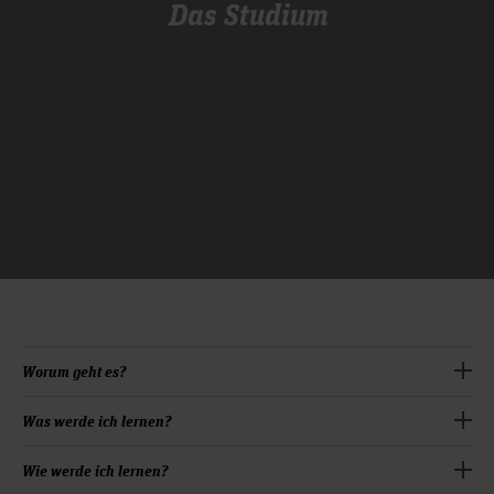
Das Studium
Worum geht es?
Studierende des Bachelorstudiengangs
Was werde ich lernen?
Veranstaltungsmanagement absolvieren in sieben Semestern
ein praxisnahes Studium für Planungs-, Gestaltungs- und
In den ersten drei Semestern erwerben die Studierenden
Wie werde ich lernen?
Steuerungsaufgaben bei Veranstaltungen. Wer die