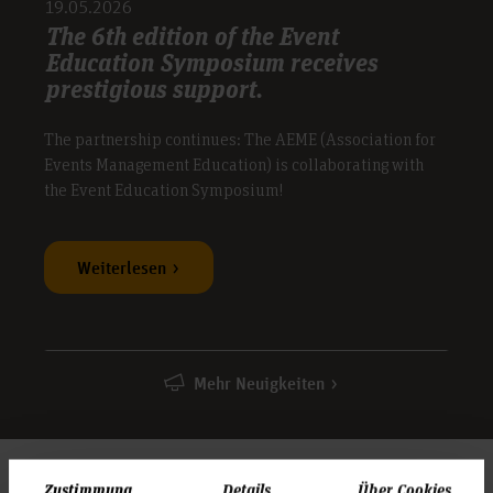
19.05.2026
den Bachelor-Studiengang Veranstaltungsmanagement
The 6th edition of the Event
Education Symposium receives
prestigious support.
The partnership continues: The AEME (Association for
Events Management Education) is collaborating with
the Event Education Symposium!
Weiterlesen
Mehr Neuigkeiten
Zustimmung
Details
Über Cookies