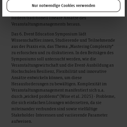
ein Umfeld, welches häufig als volatil, unsicher,
Nur notwendige Cookies verwenden
komplex und mehrdeutig (VUCA) beschrieben wird und
fordern traditionell lineare Ansätze des
Veranstaltungsmanagements heraus.
Das 6. Event Education Symposium lädt
Wissenschaftler:innen, Studierende und Teilnehmende
aus der Praxis ein, das Thema „Mastering Complexity"
zu erforschen und zu diskutieren. In den Beiträgen des
Symposiums soll untersucht werden, wie die
Veranstaltungswirtschaft und die Event-Ausbildung an
Hochschulen Resilienz, Flexibilität und innovative
Ansätze entwickeln können, um diese
Herausforderungen zu bewältigen. Komplexität im
Veranstaltungsmanagement manifestiert sich u.a.
durch „wicked problems" (Wise et al. 2025) - Probleme,
die sich einfachen Lösungen widersetzen, da sie
miteinander verbunden sind sowie vielfältige
Stakeholder-Interessen und variierende Parameter
aufweisen.