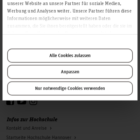
unserer Website an unsere Partner für soziale Medien,
Der Studiengang Public Relations gratuliert
Werbung und Analysen weiter. Unsere Partner führen diese
allen dreien herzlich zu diesem tollen Erfolg!
Informationen möglicherweise mit weiteren Daten
zusammen, die Sie ihnen bereitgestellt haben oder die sie im
Teilen
Rahmen Ihrer Nutzung der Dienste gesammelt haben.
Alle Cookies zulassen
Anpassen
Nur notwendige Cookies verwenden
Folgen Sie uns
Zum Seitenanfang
Infos zur Hochschule
Kontakt und Anreise
Startseite Hochschule Hannover