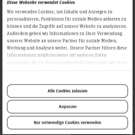
Diese Webseite verwendet Cookies
Überlegungen hinausgehen. Das gilt für Web
Science und Informationsdesign.“
Wir verwenden Cookies, um Inhalte und Anzeigen zu
personalisieren, Funktionen für soziale Medien anbieten zu
Neben Frau Prof. Dr.-Ing. Monika Steinberg,
können und die Zugriffe auf unsere Website zu analysieren.
die Web Science lehrte, war Herr Marcel Rose
Außerdem geben wir Informationen zu Ihrer Verwendung
für Informationsdesign zuständig. Weitere
unserer Website an unsere Partner für soziale Medien,
Unterstützung erhielten die Studierenden in
Werbung und Analysen weiter. Unsere Partner führen diese
beiden Kursen durch Frau Alexandra Portele
Informationen möglicherweise mit weiteren Daten
aus der Medienwerkstatt.
zusammen, die Sie ihnen bereitgestellt haben oder die sie im
Rahmen Ihrer Nutzung der Dienste gesammelt haben.
Teilen
© Kristina Kaysen
Alle Cookies zulassen
© Kristina Kaysen
Anpassen
Nur notwendige Cookies verwenden