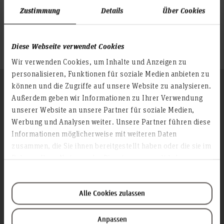
Zustimmung
Details
Über Cookies
Diese Webseite verwendet Cookies
Wir verwenden Cookies, um Inhalte und Anzeigen zu
personalisieren, Funktionen für soziale Medien anbieten zu
Folgen Sie uns
können und die Zugriffe auf unsere Website zu analysieren.
Zum Seitenanfang
Außerdem geben wir Informationen zu Ihrer Verwendung
unserer Website an unsere Partner für soziale Medien,
Werbung und Analysen weiter. Unsere Partner führen diese
Infos zur Hochschule
Informationen möglicherweise mit weiteren Daten
zusammen, die Sie ihnen bereitgestellt haben oder die sie im
Kontakt und Anreise
Rahmen Ihrer Nutzung der Dienste gesammelt haben.
Startseite Hochschule Hannover
Presse
Personensuche
Alle Cookies zulassen
Karriere
Anpassen