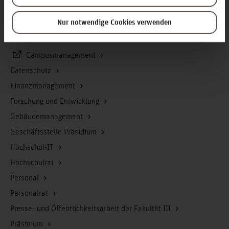
Service & Organisation
Nur notwendige Cookies verwenden
Akademische Angelegenheiten
Bibliothek
Campusmanagement
Datenschutz
Finanzmanagement
Forschung und Entwicklung
Gebäudemanagement
Geschäftsstelle Präsidium
Hochschul-IT
Hochschulrat
Personal
Personalrat
Presse- und Öffentlichkeitsarbeit der Fakultät III
Präsidium