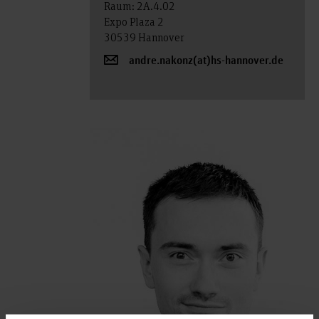
Raum: 2A.4.02
Expo Plaza 2
30539 Hannover
andre.nakonz(at)hs-hannover.de