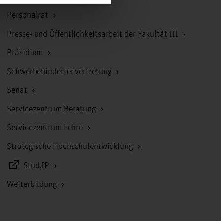
Personalrat
Presse- und Öffentlichkeitsarbeit der Fakultät III
Präsidium
Schwerbehindertenvertretung
Senat
Servicezentrum Beratung
Servicezentrum Lehre
Strategische Hochschulentwicklung
Stud.IP
Weiterbildung