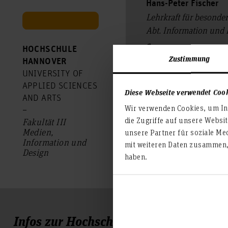
Hans-Peter Fischer
Lehrkraft für besonde
Abt. Information und
HOCHSCHULE
+49 511 9296 76
Zustimmung
HANNOVER
Raum: 2E.4.01
UNIVERSITY OF
Expo Plaza 12
APPLIED SCIENCES
Diese Webseite verwendet Coo
30539 Hannover
AND ARTS
Wir verwenden Cookies, um Inh
–
hans-peter.fisch
die Zugriffe auf unsere Websi
Fakultät III
Medien,
unsere Partner für soziale Me
Information und
mit weiteren Daten zusammen, 
Design
haben.
Infos zur Hochschule