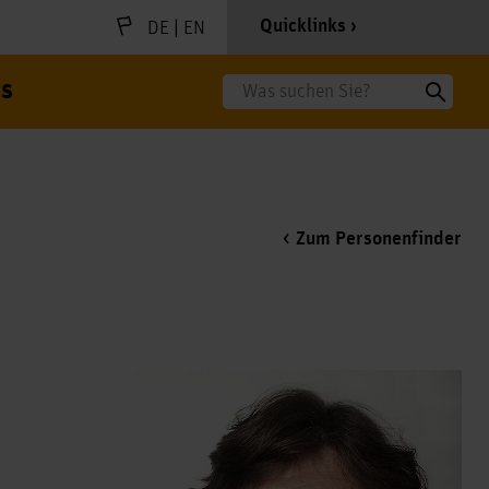
|
Quicklinks
DE
EN
s
Suche
Zum Personenfinder