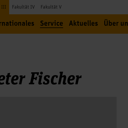
 III
Fakultät IV
Fakultät V
rnationales
Service
Aktuelles
Über un
ter Fischer