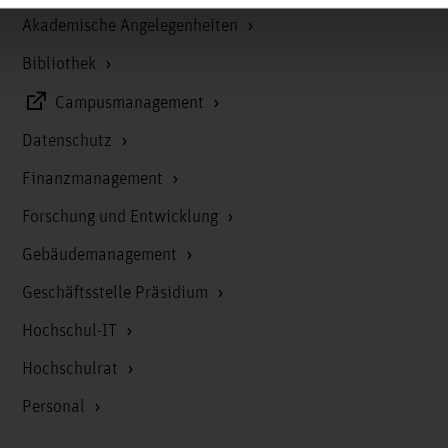
Akademische Angelegenheiten
Bibliothek
Campusmanagement
Datenschutz
Finanzmanagement
Forschung und Entwicklung
Gebäudemanagement
Geschäftsstelle Präsidium
Hochschul-IT
Hochschulrat
Personal