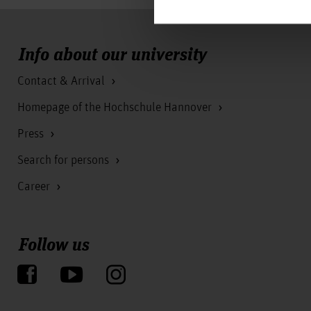
Info about our university
Contact & Arrival
Homepage of the Hochschule Hannover
Press
Search for persons
Career
Follow us