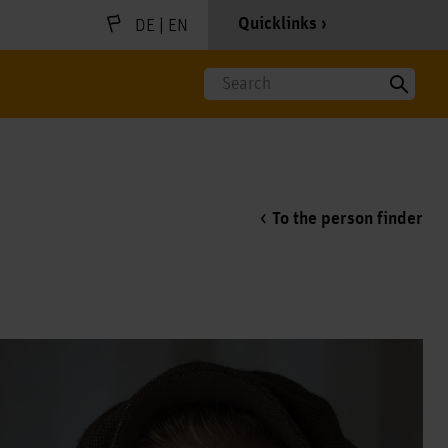
|
Quicklinks
DE
EN
Search
To the person finder