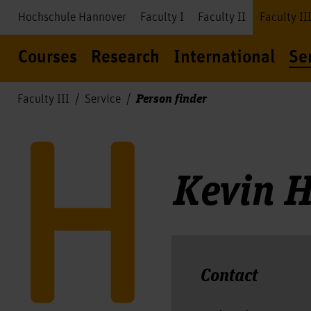
Hochschule Hannover
Faculty I
Faculty II
Faculty II
Courses
Research
International
Se
Person finder
Faculty III
Service
Kevin 
Contact