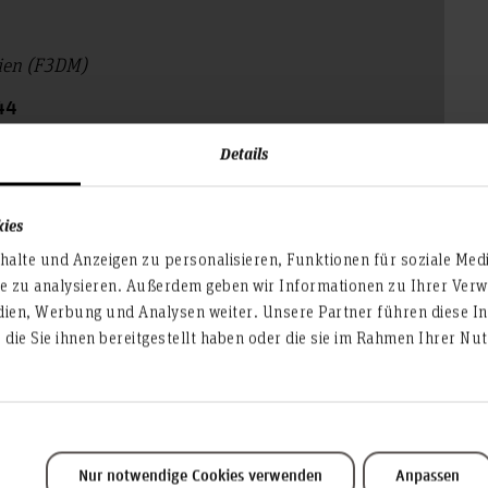
ien (F3DM)
44
Details
kies
hs-hannover.de
alte und Anzeigen zu personalisieren, Funktionen für soziale Med
te zu analysieren. Außerdem geben wir Informationen zu Ihrer Ve
dien, Werbung und Analysen weiter. Unsere Partner führen diese I
die Sie ihnen bereitgestellt haben oder die sie im Rahmen Ihrer N
Nur notwendige Cookies verwenden
Anpassen