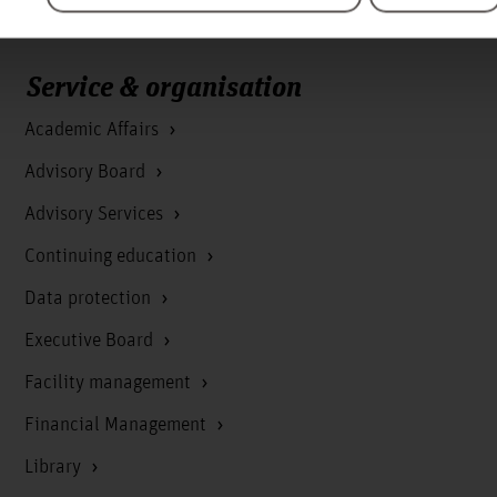
Service & organisation
Academic Affairs
Advisory Board
Advisory Services
Continuing education
Data protection
Executive Board
Facility management
Financial Management
Library