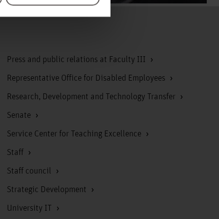
To the top
Press and public relations at Faculty III
Representative Office for Disabled Employees
Research, Development and Technology Transfer
Senate
Service Center for Teaching Excellence
Staff
Staff council
Strategic Development
University IT