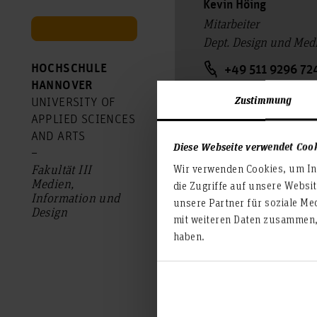
Kevin Höing
Mitarbeiter
Dept. Design und Med
HOCHSCHULE
+49 511 9296 72
HANNOVER
Room: 2A.0.35
Zustimmung
UNIVERSITY OF
Expo Plaza 2
APPLIED SCIENCES
30539 Hannover
AND ARTS
Diese Webseite verwendet Coo
–
kevin.hoeing(at)
Fakultät III
Wir verwenden Cookies, um Inh
Medien,
die Zugriffe auf unsere Websi
Information und
unsere Partner für soziale Me
Design
mit weiteren Daten zusammen, 
haben.