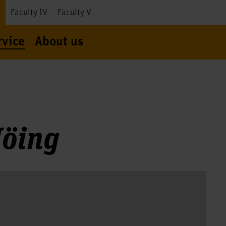
I
Faculty IV
Faculty V
rvice
About us
Höing