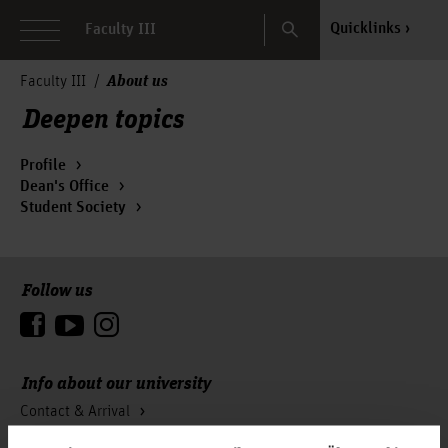
Search
Quicklinks
Faculty III
About us
Faculty III
Deepen topics
Profile
Dean's Office
Student Society
Follow us
To the top
Info about our university
Contact & Arrival
Homepage of the Hochschule Hannover