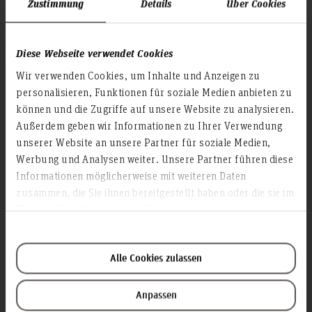
Zustimmung
Details
Über Cookies
Press
Search for persons
Diese Webseite verwendet Cookies
Career
Wir verwenden Cookies, um Inhalte und Anzeigen zu
personalisieren, Funktionen für soziale Medien anbieten zu
Service & organisation
können und die Zugriffe auf unsere Website zu analysieren.
Academic Affairs
Außerdem geben wir Informationen zu Ihrer Verwendung
Advisory Board
unserer Website an unsere Partner für soziale Medien,
Advisory Services
Werbung und Analysen weiter. Unsere Partner führen diese
Informationen möglicherweise mit weiteren Daten
Continuing education
zusammen, die Sie ihnen bereitgestellt haben oder die sie im
Data protection
Rahmen Ihrer Nutzung der Dienste gesammelt haben.
Executive Board
Facility management
Alle Cookies zulassen
Financial Management
Library
Anpassen
Office of the Executive Board